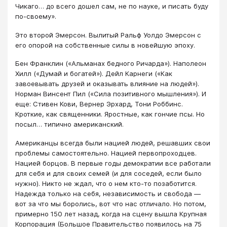
Чикаго… до всего дошел сам, не по науке, и писать буду
по-своему».
Это второй Эмерсон. Вылитый Ральф Уолдо Эмерсон с
его опорой на собственные силы в новейшую эпоху.
Бен Франклин («Альманах бедного Ричарда»). Наполеон
Хилл («Думай и богатей»). Дейл Карнеги («Как
завоевывать друзей и оказывать влияние на людей»).
Норман Винсент Пил («Сила позитивного мышления»). И
еще: Стивен Кови, Вернер Эрхард, Тони Роббинс.
Кроткие, как священники. Яростные, как гончие псы. Но
посыл… типично американский.
Американцы всегда были нацией людей, решавших свои
проблемы самостоятельно. Нацией первопроходцев.
Нацией борцов. В первые годы демократии все работали
для себя и для своих семей (и для соседей, если было
нужно). Никто не ждал, что о нем кто-то позаботится.
Надежда только на себя, независимость и свобода —
вот за что мы боролись, вот что нас отличало. Но потом,
примерно 150 лет назад, когда на сцену вышла Крупная
Корпорация (Большое Правительство появилось на 75