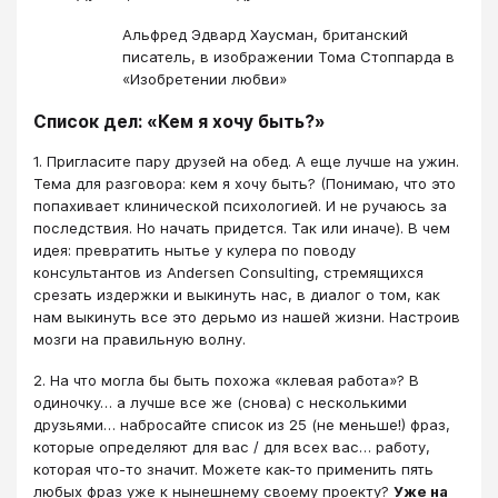
Альфред Эдвард Хаусман, британский
писатель, в изображении Тома Стоппарда в
«Изобретении любви»
Список дел: «Кем я хочу быть?»
1. Пригласите пару друзей на обед. А еще лучше на ужин.
Тема для разговора: кем я хочу быть? (Понимаю, что это
попахивает клинической психологией. И не ручаюсь за
последствия. Но начать придется. Так или иначе). В чем
идея: превратить нытье у кулера по поводу
консультантов из Andersen Consulting, стремящихся
срезать издержки и выкинуть нас, в диалог о том, как
нам выкинуть все это дерьмо из нашей жизни. Настроив
мозги на правильную волну.
2. На что могла бы быть похожа «клевая работа»? В
одиночку… а лучше все же (снова) с несколькими
друзьями… набросайте список из 25 (не меньше!) фраз,
которые определяют для вас / для всех вас… работу,
которая что-то значит. Можете как-то применить пять
любых фраз уже к нынешнему своему проекту?
Уже на