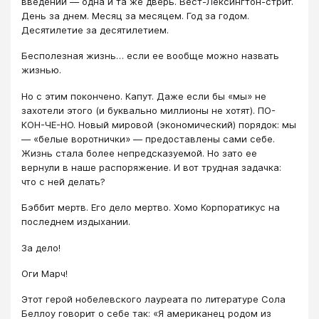
введении — одна и та же дверь. Вест-Лексингтон-стрит.
День за днем. Месяц за месяцем. Год за годом.
Десятилетие за десятилетием.
Бесполезная жизнь… если ее вообще можно назвать
жизнью.
Но с этим покончено. Капут. Даже если бы «мы» не
захотели этого (и буквально миллионы не хотят). ПО-
КОН-ЧЕ-НО. Новый мировой (экономический) порядок: мы
— «белые воротнички» — предоставлены сами себе.
Жизнь стала более непредсказуемой. Но зато ее
вернули в наше распоряжение. И вот трудная задачка:
что с ней делать?
Бэббит мертв. Его дело мертво. Хомо Корпоратикус на
последнем издыхании.
За дело!
Оги Марч!
Этот герой нобелевского лауреата по литературе Сола
Беллоу говорит о себе так: «Я американец родом из