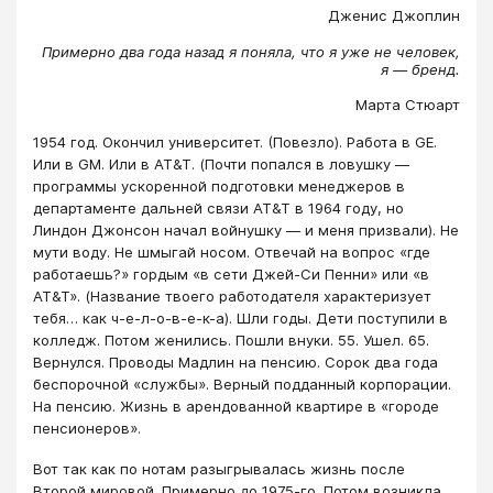
Дженис Джоплин
Примерно два года назад я поняла, что я уже не человек,
я — бренд.
Марта Стюарт
1954 год. Окончил университет. (Повезло). Работа в GE.
Или в GM. Или в AT&T. (Почти попался в ловушку —
программы ускоренной подготовки менеджеров в
департаменте дальней связи AT&T в 1964 году, но
Линдон Джонсон начал войнушку — и меня призвали). Не
мути воду. Не шмыгай носом. Отвечай на вопрос «где
работаешь?» гордым «в сети Джей-Си Пенни» или «в
AT&T». (Название твоего работодателя характеризует
тебя… как ч-е-л-о-в-е-к-а). Шли годы. Дети поступили в
колледж. Потом женились. Пошли внуки. 55. Ушел. 65.
Вернулся. Проводы Мадлин на пенсию. Сорок два года
беспорочной «службы». Верный подданный корпорации.
На пенсию. Жизнь в арендованной квартире в «городе
пенсионеров».
Вот так как по нотам разыгрывалась жизнь после
Второй мировой. Примерно до 1975-го. Потом возникла