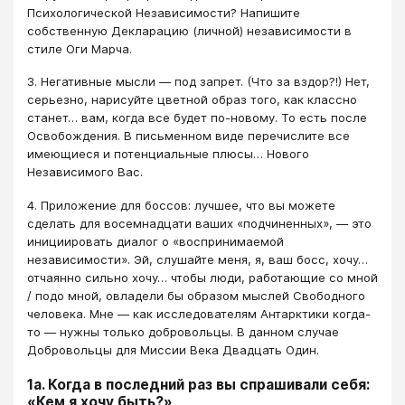
Психологической Независимости? Напишите
собственную Декларацию (личной) независимости в
стиле Оги Марча.
3. Негативные мысли — под запрет. (Что за вздор?!) Нет,
серьезно, нарисуйте цветной образ того, как классно
станет… вам, когда все будет по-новому. То есть после
Освобождения. В письменном виде перечислите все
имеющиеся и потенциальные плюсы… Нового
Независимого Вас.
4. Приложение для боссов: лучшее, что вы можете
сделать для восемнадцати ваших «подчиненных», — это
инициировать диалог о «воспринимаемой
независимости». Эй, слушайте меня, я, ваш босс, хочу…
отчаянно сильно хочу… чтобы люди, работающие со мной
/ подо мной, овладели бы образом мыслей Свободного
человека. Мне — как исследователям Антарктики когда-
то — нужны только добровольцы. В данном случае
Добровольцы для Миссии Века Двадцать Один.
1а. Когда в последний раз вы спрашивали себя:
«Кем я хочу быть?»