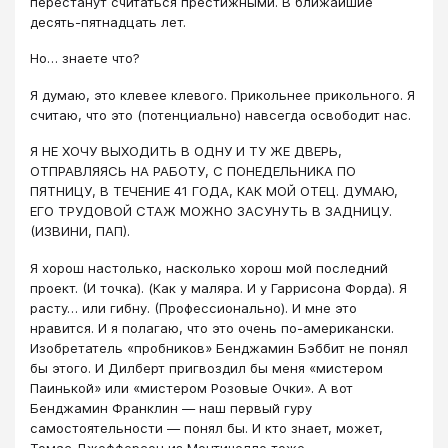
перестанут считаться престижными. В ближайшие
десять-пятнадцать лет.
Но… знаете что?
Я думаю, это клевее клевого. Прикольнее прикольного. Я
считаю, что это (потенциально) навсегда освободит нас.
Я НЕ ХОЧУ ВЫХОДИТЬ В ОДНУ И ТУ ЖЕ ДВЕРЬ,
ОТПРАВЛЯЯСЬ НА РАБОТУ, С ПОНЕДЕЛЬНИКА ПО
ПЯТНИЦУ, В ТЕЧЕНИЕ 41 ГОДА, КАК МОЙ ОТЕЦ. ДУМАЮ,
ЕГО ТРУДОВОЙ СТАЖ МОЖНО ЗАСУНУТЬ В ЗАДНИЦУ.
(ИЗВИНИ, ПАП).
Я хорош настолько, насколько хорош мой последний
проект. (И точка). (Как у маляра. И у Гаррисона Форда). Я
расту… или гибну. (Профессионально). И мне это
нравится. И я полагаю, что это очень по-американски.
Изобретатель «пробников» Бенджамин Бэббит не понял
бы этого. И Дилберт пригвоздил бы меня «мистером
Паинькой» или «мистером Розовые Очки». А вот
Бенджамин Франклин — наш первый гуру
самостоятельности — понял бы. И кто знает, может,
Томас Джефферсон из Монтичелло тоже.