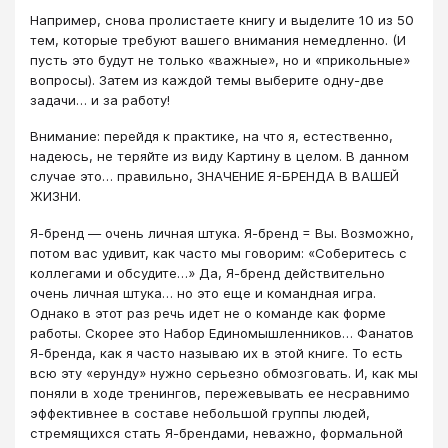
Например, снова пролистаете книгу и выделите 10 из 50
тем, которые требуют вашего внимания немедленно. (И
пусть это будут не только «важные», но и «прикольные»
вопросы). Затем из каждой темы выберите одну-две
задачи… и за работу!
Внимание: перейдя к практике, на что я, естественно,
надеюсь, не теряйте из виду Картину в целом. В данном
случае это… правильно, ЗНАЧЕНИЕ Я-БРЕНДА В ВАШЕЙ
ЖИЗНИ.
Я-бренд — очень личная штука. Я-бренд = Вы. Возможно,
потом вас удивит, как часто мы говорим: «Соберитесь с
коллегами и обсудите…» Да, Я-бренд действительно
очень личная штука… но это еще и командная игра.
Однако в этот раз речь идет не о команде как форме
работы. Скорее это Набор Единомышленников… Фанатов
Я-бренда, как я часто называю их в этой книге. То есть
всю эту «ерунду» нужно серьезно обмозговать. И, как мы
поняли в ходе тренингов, пережевывать ее несравнимо
эффективнее в составе небольшой группы людей,
стремящихся стать Я-брендами, неважно, формальной