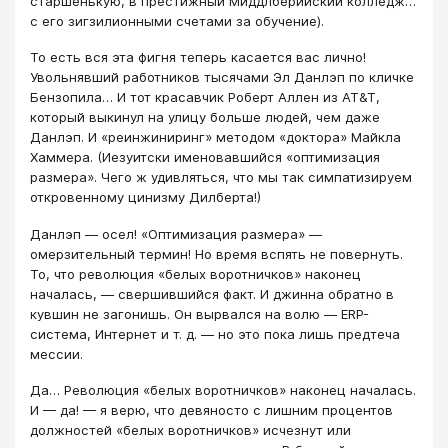
старшенькую, в престижный Миддлберийский колледж…
с его зигзилионными счетами за обучение).
То есть вся эта фигня теперь касается вас лично!
Увольнявший работников тысячами Эл Данлэп по кличке
Бензопила… И тот красавчик Роберт Аллен из AT&T,
который выкинул на улицу больше людей, чем даже
Данлэп. И «реинжиниринг» методом «доктора» Майкла
Хаммера. (Иезуитски именовавшийся «оптимизация
размера». Чего ж удивляться, что мы так симпатизируем
откровенному цинизму Дилберта!)
Данлэп — осел! «Оптимизация размера» —
омерзительный термин! Но время вспять не повернуть.
То, что революция «белых воротничков» наконец
началась, — свершившийся факт. И джинна обратно в
кувшин не загонишь. Он вырвался на волю — ERP-
система, Интернет и т. д. — но это пока лишь предтеча
мессии.
Да… Революция «белых воротничков» наконец началась.
И — да! — я верю, что девяносто с лишним процентов
должностей «белых воротничков» исчезнут или