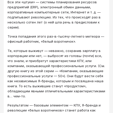
Все эти «штуки» — системы планирования ресурсов
предприятий (ERP), электронный обмен данными,
корпоративные компьютерные сети, Интернет и т. д. —
подпитывают революцию. Из тех, что происходят раз в
несколько сотен лет (о ней шла речь в предисловии к
серии).
Точка попадания этого раз-в-тысячу-летнего метеора —
офисный работник, «белый воротничок».
Те, которые выживут — неважно, сохранив зарплату в
корпорации или нет, — выбросят из головы (почти) все,
что знали, и приобретут характеристики КПУ, или
компании, оказывающей профессиональные услуги. (См.
другую книгу из этой серии — «Компании, оказывающие
профессиональные услуги — 50»). Они будут вести себя
как независимые Я-бренды, которым и посвящена наша
книга. То есть выжившие станут «продуктом»,
обладающим явными отличительными характеристиками
в… чем-то.
Результатом — базовым элементом — КПУ, Я-бренда и
революции «белых воротничков» станет работа как