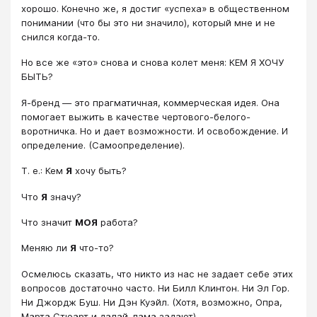
хорошо. Конечно же, я достиг «успеха» в общественном
понимании (что бы это ни значило), который мне и не
снился когда-то.
Но все же «это» снова и снова колет меня: КЕМ Я ХОЧУ
БЫТЬ?
Я-бренд — это прагматичная, коммерческая идея. Она
помогает выжить в качестве чертового-белого-
воротничка. Но и дает возможности. И освобождение. И
определение. (Самоопределение).
Т. е.: Кем
Я
хочу быть?
Что
Я
значу?
Что значит
МОЯ
работа?
Меняю ли
Я
что-то?
Осмелюсь сказать, что никто из нас не задает себе этих
вопросов достаточно часто. Ни Билл Клинтон. Ни Эл Гор.
Ни Джордж Буш. Ни Дэн Куэйл. (Хотя, возможно, Опра,
Марта Стюарт и далай-лама задают).