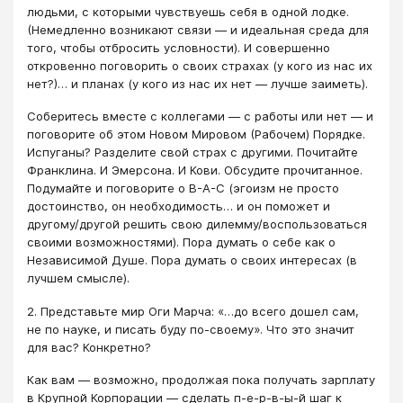
людьми, с которыми чувствуешь себя в одной лодке.
(Немедленно возникают связи — и идеальная среда для
того, чтобы отбросить условности). И совершенно
откровенно поговорить о своих страхах (у кого из нас их
нет?)… и планах (у кого из нас их нет — лучше заиметь).
Соберитесь вместе с коллегами — с работы или нет — и
поговорите об этом Новом Мировом (Рабочем) Порядке.
Испуганы? Разделите свой страх с другими. Почитайте
Франклина. И Эмерсона. И Кови. Обсудите прочитанное.
Подумайте и поговорите о В-А-С (эгоизм не просто
достоинство, он необходимость… и он поможет и
другому/другой решить свою дилемму/воспользоваться
своими возможностями). Пора думать о себе как о
Независимой Душе. Пора думать о своих интересах (в
лучшем смысле).
2. Представьте мир Оги Марча: «…до всего дошел сам,
не по науке, и писать буду по-своему». Что это значит
для вас? Конкретно?
Как вам — возможно, продолжая пока получать зарплату
в Крупной Корпорации — сделать п-е-р-в-ы-й шаг к