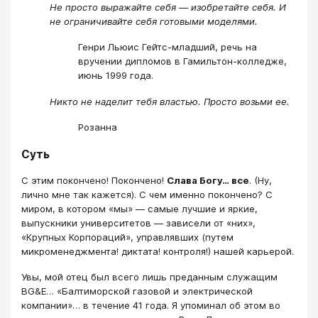
Не просто выражайте себя — изобретайте себя. И
не ограничивайте себя готовыми моделями.
Генри Льюис Гейтс-младший, речь на
вручении дипломов в Гамильтон-колледже,
июнь 1999 года.
Никто не наделит тебя властью. Просто возьми ее.
Розанна
Суть
С этим покончено! Покончено!
Слава Богу… все
. (Ну,
лично мне так кажется). С чем именно покончено? С
миром, в котором «мы» — самые лучшие и яркие,
выпускники университетов — зависели от «них»,
«Крупных Корпораций», управлявших (путем
микроменеджмента! диктата! контроля!) нашей карьерой.
Увы, мой отец был всего лишь преданным служащим
BG&E… «Балтиморской газовой и электрической
компании»… в течение 41 года. Я упоминал об этом во