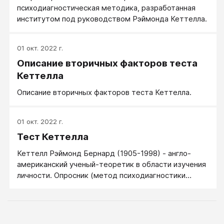
психодиагностическая методика, разработанная
институтом под руководством Рэймонда Кеттелла.
01 окт. 2022 г.
Описание вторичных факторов теста
Кеттелла
Описание вторичных факторов теста Кеттелла.
01 окт. 2022 г.
Тест Кеттелла
Кеттелл Рэймонд Бернард (1905-1998) - англо-
американский ученый-теоретик в области изучения
личности. Опросник (метод психодиагностики
личности) Кеттелла является многомерной
методикой, оценивающей свойства нормальной
личности, он описывает личностную структуру
человека, выявляет личностные проблемы,