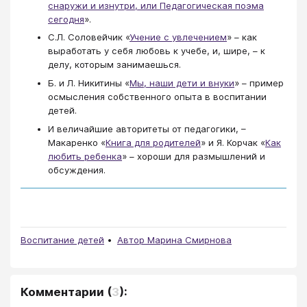
снаружи и изнутри, или Педагогическая поэма
сегодня
».
С.Л. Соловейчик «
Учение с увлечением
» – как
выработать у себя любовь к учебе, и, шире, – к
делу, которым занимаешься.
Б. и Л. Никитины «
Мы, наши дети и внуки
» – пример
осмысления собственного опыта в воспитании
детей.
И величайшие авторитеты от педагогики, –
Макаренко «
Книга для родителей
» и Я. Корчак «
Как
любить ребенка
​» – хороши для размышлений и
обсуждения.
Воспитание детей
Автор Марина Смирнова
Комментарии
(
3
):