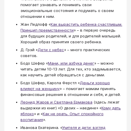
помогает узнавать и понимать свои
эмоциональные состояния и подумать о своем
отношении к ним.
Жан Ледлофф «
Как вырастить ребенка счастливым.
Принцип преемственности
» – в первую очередь
для будущих родителей, и для родителей малышей.
Хороший образ принятия своего ребенка.
Д. Грэй «
Дети с небес
» – много практических
советов.
Бодо Шефер «
Мани, или азбука денег
» – можно
читать детям 10-13 лет. Для тех, кто задумывается,
как научить детей обращаться с деньгами.
Бодо Шефер, Карола Ферстл «
Деньги хорошо
влияют на женщину
» – помогает мамам принять
финансовые решения в отношении и себя, и детей.
Леонид Жаров и Светлана Ермакова
(здесь лежат
выдержки из книг) «О двоих – наедине» «
Кому дать
яблоко
» и «
Как не орать. Опыт спокойного
воспитания
».
Иванова Екатерина. «
Учителя и дети: взгляд