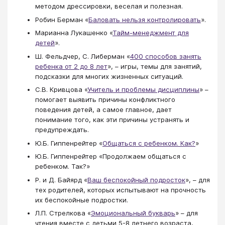
методом дрессировки, веселая и полезная.
Робин Берман «
Баловать нельзя контролировать
​».
Марианна Лукашенко «
Тайм-менеджмент для
детей
​».
Ш. Фельдчер, С. Либерман «
400 способов занять
ребенка от 2 до 8 лет
», – игры, темы для занятий,
подсказки для многих жизненных ситуаций.
С.В. Кривцова «
Учитель и проблемы дисциплины
» –
помогает выявить причины конфликтного
поведения детей, а самое главное, дает
понимание того, как эти причины устранять и
предупреждать.
Ю.Б. Гиппенрейтер «
Общаться с ребенком. Как?
»
Ю.Б. Гиппенрейтер «Продолжаем общаться с
ребенком. Так?»
Р. и Д. Байярд «
Ваш беспокойный подросток
», – для
тех родителей, которых испытывают на прочность
их беспокойные подростки.
Л.П. Стрелкова «
Эмоциональный букварь
» – для
чтения вместе с детьми 5-8 летнего возраста,