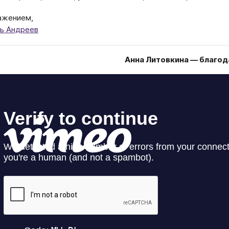
ажением,
ь Андреев
Анна Литовкина — благод