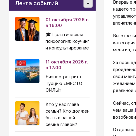
Впервые я
Лента событий
нашего тр
управляют
01 октября 2026 г.
впечатлени
в 16:00
🎓 Практическая
Вы ответи
психология: коучинг
категорич
и консультирование
меня из, т
11 октября 2026 г.
За прошед
в 17:00
пройденно
свои мент
Бизнес-ретрит в
желанием 
Турцию «МЕСТО
СИЛЫ»
реальной 
Сейчас, сп
Кто у нас глава
чем ваша
семьи? Кто должен
возобнови
быть в вашей
семье главой?
Отдельно 