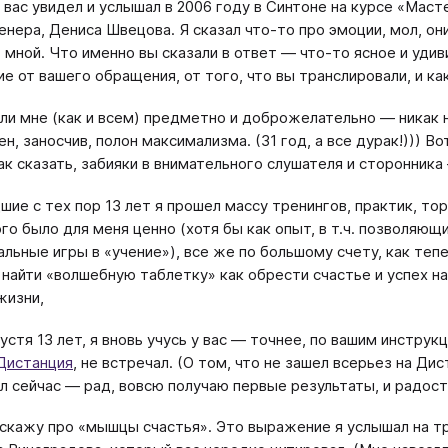
 вас увидел и услышал
в 2006 году в Синтоне на курсе «Маст
енера, Дениса Швецова. Я сказал что-то про эмоции, мол, он
 мной. Что именно вы сказали в ответ — что-то ясное и уди
е от вашего обращения, от того, что вы транслировали, и как
ли мне (как и всем) предметно и доброжелательно — никак н
ен, заносчив, полон максимализма. (31 год, а все дурак!))) 
ак сказать, забияки в внимательного слушателя и сторонника 
шие с тех пор 13 лет я прошел массу тренингов, практик, то
го было для меня ценно (хотя бы как опыт, в т.ч. позволяющ
альные игры в «учение»), все же по большому счету, как те
найти «волшебную таблетку» как обрести счастье и успех на
жизни,
устя 13 лет, я вновь учусь у вас — точнее, по вашим инстру
Дистанция
, не встречал. (О том, что не зашел всерьез на Ди
л сейчас — рад, вовсю получаю первые результаты, и радос
скажу про «мышцы счастья». Это выражение я услышал на тр