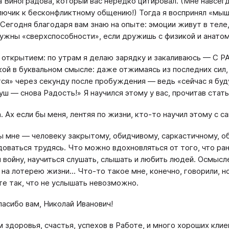
 Виноградова, который вас нередко цитировал. (Мне навсе
лючик к бесконфликтному общению!) Тогда я воспринял «мыш
 Сегодня благодаря вам знаю на опыте: эмоции живут в теле
нужны «сверхспособности», если дружишь с физикой и анатоми
открытием: по утрам я делаю зарядку и закаливаюсь — С 
кой в буквальном смысле: даже отжимаясь из последних сил,
ся» через секунду после пробуждения — ведь «сейчас я буд
уш — снова Радость!» Я научился этому у вас, прочитав стат
. Ах если бы меня, лентяя по жизни, кто-то научил этому с с
бы мне — человеку закрытому, обидчивому, саркастичному, 
оваться трудясь. Что можно вдохновляться от того, что ра
 войну, научиться слушать, слышать и любить людей. Осмысл
 на лотерею жизни... Что-то такое мне, конечно, говорили, н
те так, что не услышать невозможно.
пасибо вам, Николай Иванович!
 здоровья, счастья, успехов в Работе, и много хороших клие