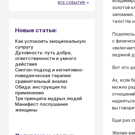
Владимира
ВСЕ СОБЫТИЯ
золотой к
запомнил.
тело! Не 
Новые статьи:
Поделюсь 
с физичес
Как успокоить эмоциональную
супругу
«включает
Духовность: путь добра,
ледяной д
ответственности и умного
действия
Вот это да
Синтон-подход и когнитивно-
поведенческая терапия:
Ах, если 
сравнительный анализ
можно рад
Обида: инструкция по
применению
отношений
Три принципа мудрых людей
надеяться
Манифест послушания
вы говори
женщины
Еще раз с
Желаю вам