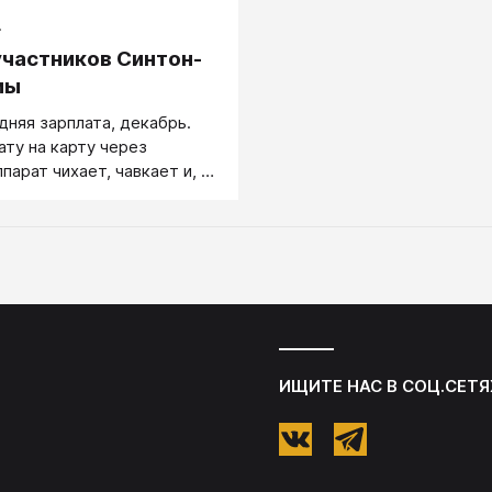
.
частников Синтон-
мы
няя зарплата, декабрь.
ату на карту через
парат чихает, чавкает и, не
, пожирает мою зарплату.
ятся команда
в с явной установкой "люди
а - все". К ним подходит
авая команда охранников
ентра - просит предъявить
кументы. В итоге - 6
оруженных мужиков и я - в
ИЩИТЕ НАС В СОЦ.СЕТЯ
зарплаты. Телефон банка
отвечает "вы пятисотый на
тавайтесь на линии". Еще
ад я бы начала плакать,
аже истерить. Вспомнила