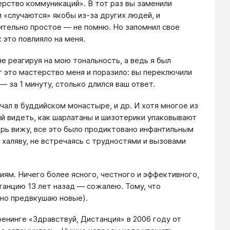
ерство коммуникаций». В тот раз вы заменили
и «случаются» якобы из-за других людей, и
вительно простое — не помню. Но запомнил свое
 это повлияло на меня.
е реагируя на мою тональность, а ведь я был
Вот это мастерство меня и поразило: вы переключили
— за 1 минуту, столько длился ваш ответ.
рчал в буддийском монастыре, и др. И хотя многое из
ий видеть, как шарлатаны и шизотерики упаковывают
перь вижу, все это было продиктовано инфантильным
 халяву, не встречаясь с трудностями и вызовами
кциям. Ничего более ясного, честного и эффективного,
станцию 13 лет назад — сожалею. Тому, что
тно предвкушаю новые).
енинге «Здравствуй, Дистанция» в 2006 году от