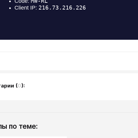
тарии
(
0
):
ы по теме: