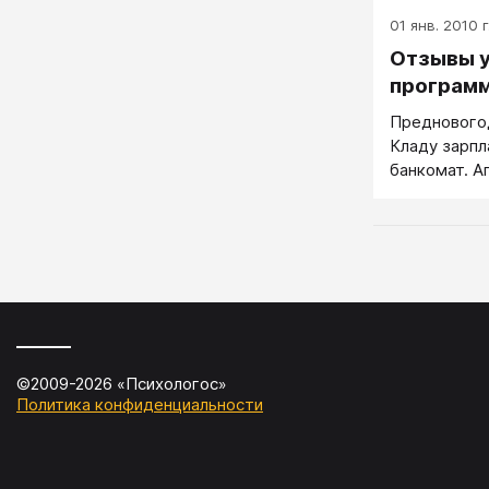
01 янв. 2010 г
Отзывы у
програм
Предновогод
Кладу зарпл
банкомат. Ап
подавившись
Шок. Появле
инкассаторо
- ничто, сил
такая же бр
торгового ц
какие-то до
здоровых во
©2009-
2026
«
Психологос
»
шоке и без 
Политика конфиденциальности
настойчиво 
очереди, ос
пол года наз
злиться и д