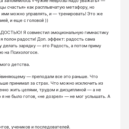
гда запомнилось «Чужие неврозы надо уважать» —
цы счастья» как расплывчатую метафору, но
, ими можно управлять, и — тренировать! Это же
ей, и еще с головой ))
РАДОСТЬЮ! Я совместил эмоциональную гимнастику
 я полон радости! Доп. эффект: радость сама
у делать зарядку — это Радость, а потом приму
ью на Психологосе.
амого детства.
обвиняющему — преподали все это раньше. Что
ньше принимал за страх. Что можно исключить из
енно жить целями, трудом и дисциплиной — а не
о я не было готов, «не дозрел» — не мог услышать. А
нтов, учеников и последователей.