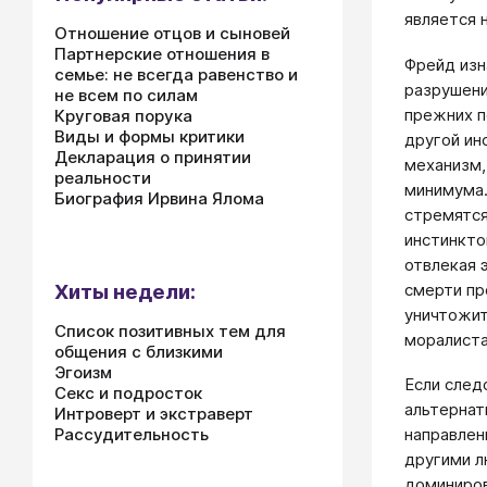
является 
Отношение отцов и сыновей
Партнерские отношения в
Фрейд изн
семье: не всегда равенство и
разрушени
не всем по силам
прежних п
Круговая порука
Виды и формы критики
другой ин
Декларация о принятии
механизм,
реальности
минимума.
Биография Ирвина Ялома
стремятся
инстинкто
отвлекая 
смерти пр
Хиты недели:
уничтожит
Список позитивных тем для
моралиста»
общения с близкими
Эгоизм
Если след
Секс и подросток
альтернат
Интроверт и экстраверт
Рассудительность
направлен
другими л
доминиров