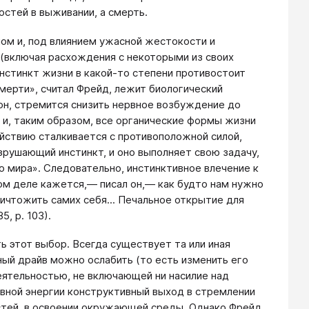
стей в выживании, а смерть.
мом и, под влиянием ужасной жестокости и
 (включая расхождения с некоторыми из своих
нстинкт жизни в какой-то степени противостоит
смерти», считал Фрейд, лежит биологический
он, стремится снизить нервное возбуждение до
 и, таким образом, все органические формы жизни
йствию сталкивается с противоположной силой,
зрушающий инстинкт, и оно выполняет свою задачу,
о мира». Следовательно, инстинктивное влечение к
ом деле кажется,— писал он,— как будто нам нужно
ничтожить самих себя... Печальное открытие для
5, р. 103).
ь этот выбор. Всегда существует та или иная
ный драйв можно ослабить (то есть изменить его
еятельностью, не включающей ни насилие над
вной энергии конструктивный выход в стремлении
стей, в освоении окружающей среды. Однако Фрейд