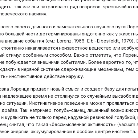
удить, так как они затрагивают ряд вопросов, чрезвычайно в
еловеческого насилия.
 всего своего длинного и замечательного научного пути Лор
по большей части детерминированы эндогенно как у животных
а внешние события (см.: Lorenz, 1966; Eibi-Eibesfeldt, 1979
 спонтанно накапливается неизвестное вещество или возбужд
ый стимул особенным способом. Важно отметить, что Лоренц
не побуждается внешними событиями. Более вероятно то, чт
дают» в нервной системе сдерживающие механизмы, тем с
ть» инстинктивное действие наружу.
вка Лоренца придает новый смысл и создает базу для попыто
в надлежащее время не столкнулся со случайным высвобож
но ситуации. Инстинктивное поведение может проявляться с
 драйва. Так, например, голубь-самец, лишенный возможности
 и курлыкать не только перед надувной резиновой голубкой, н
оренц считал, что такая «бессмысленная активность» (vacuum 
вной энергии, аккумулированной в особом центре инстинкта. 