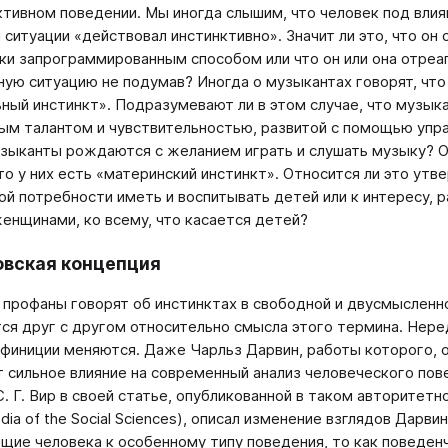
ктивном поведении. Мы иногда слышим, что человек под вли
 ситуации «действовал инстинктивно». Значит ли это, что он
ки запрограммированным способом или что он или она отреа
ую ситуацию не подумав? Иногда о музыкантах говорят, что 
ный инстинкт». Подразумевают ли в этом случае, что музы
м талантом и чувствительностью, развитой с помощью упра
узыканты рождаются с желанием играть и слушать музыку? 
что у них есть «материнский инстинкт». Относится ли это утв
й потребности иметь и воспитывать детей или к интересу,
енщинами, ко всему, что касается детей?
вская концепция
 профаны говорят об инстинктах в свободной и двусмысленн
ся друг с другом относительно смысла этого термина. Неред
финиции меняются. Даже Чарльз Дарвин, работы которого, о
 сильное влияние на современный анализ человеческого пов
С. Г. Вир в своей статье, опубликованной в таком авторитет
dia of the Social Sciences), описал изменение взглядов Дарв
ие человека к особенному типу поведения, то как поведенч