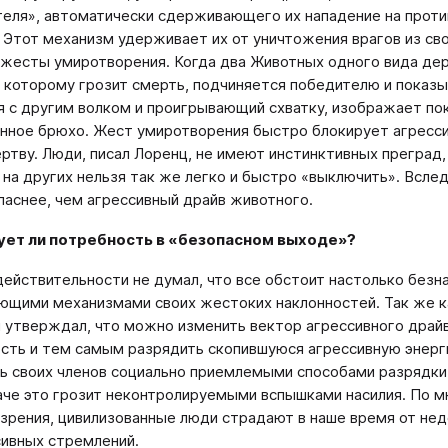
еля», автоматически сдерживающего их нападение на проти
 Этот механизм удерживает их от уничтожения врагов из св
жесты умиротворения. Когда два Животных одного вида дер
 которому грозит смерть, подчиняется победителю и показы
 с другим волком и проигрывающий схватку, изображает пок
ное брюхо. Жест умиротворения быстро блокирует агресс
ртву. Люди, писал Лоренц, не имеют инстинктивных преград
 на других нельзя так же легко и быстро «выключить». Всле
паснее, чем агрессивный драйв животного.
ет ли потребность в «безопасном выходе»?
действительности не думал, что все обстоит настолько без
щими механизмами своих жестоких наклонностей. Так же ка
н утверждал, что можно изменить вектор агрессивного драйв
сть и тем самым разрядить скопившуюся агрессивную энерг
ь своих членов социально приемлемыми способами разрядки
аче это грозит неконтролируемыми вспышками насилия. По м
 зрения, цивилизованные люди страдают в наше время от н
сивных стремлений.