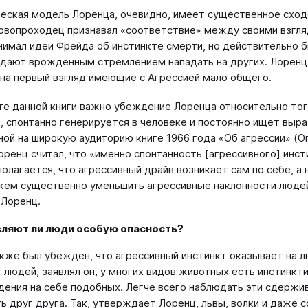
еская модель Лоренца, очевидно, имеет существенное схо
рвопроходец признавал «соответствие» между своими взгляд
нимал идеи Фрейда об инстинкте смерти, но действительно б
дают врожденным стремлением нападать на других. Лоренц 
 на первый взгляд имеющие с Агрессией мало общего.
те данной книги важно убеждение Лоренца относительно того
, спонтанно генерируется в человеке и постоянно ищет выра
ной на широкую аудиторию книге 1966 года «Об агрессии» (On
оренц считал, что «именно спонтанность [агрессивного] инсти
полагается, что агрессивный драйв возникает сам по себе, а
ем существенно уменьшить агрессивные наклонности людей,
 Лоренц.
ляют ли люди особую опасность?
кже был убежден, что агрессивный инстинкт оказывает на л
т людей, заявлял он, у многих видов животных есть инсти
адения на себе подобных. Легче всего наблюдать эти сдерж
ь друг друга. Так, утверждает Лоренц, львы, волки и даже