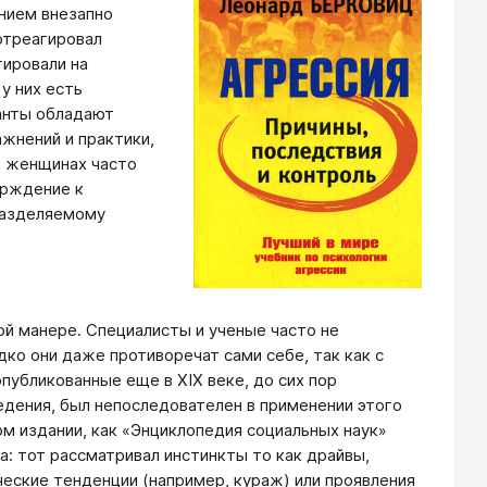
янием внезапно
 отреагировал
гировали на
у них есть
канты обладают
жнений и практики,
О женщинах часто
ерждение к
 разделяемому
ой манере. Специалисты и ученые часто не
ко они даже противоречат сами себе, так как с
публикованные еще в XIX веке, до сих пор
едения, был непоследователен в применении этого
ном издании, как «Энциклопедия социальных наук»
ина: тот рассматривал инстинкты то как драйвы,
еские тенденции (например, кураж) или проявления