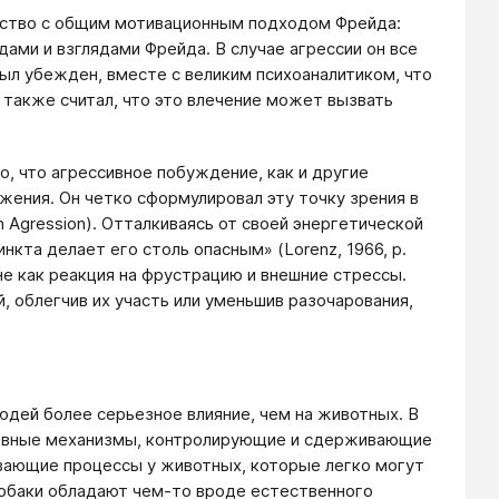
дство с общим мотивационным подходом Фрейда:
ами и взглядами Фрейда. В случае агрессии он все
ыл убежден, вместе с великим психоаналитиком, что
также считал, что это влечение может вызвать
, что агрессивное побуждение, как и другие
жения. Он четко сформулировал эту точку зрения в
 Agression). Отталкиваясь от своей энергетической
нкта делает его столь опасным» (Lorenz, 1966, р.
 не как реакция на фрустрацию и внешние стрессы.
 облегчив их участь или уменьшив разочарования,
юдей более серьезное влияние, чем на животных. В
нктивные механизмы, контролирующие и сдерживающие
ивающие процессы у животных, которые легко могут
 собаки обладают чем-то вроде естественного