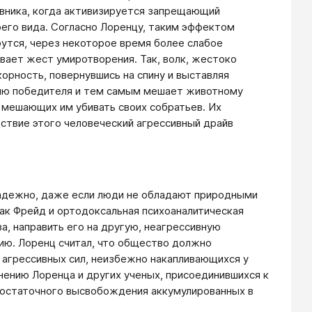
вника, когда активизируется запрещающий
оего вида. Согласно Лоренцу, таким эффектом
утся, через некоторое время более слабое
вает жест умиротворения. Так, волк, жестоко
орность, повернувшись на спину и выставляя
ию победителя и тем самым мешает животному
, мешающих им убивать своих собратьев. Их
дствие этого человеческий агрессивный драйв
надежно, даже если люди не обладают природными
к Фрейд и ортодоксальная психоаналитическая
а, направить его на другую, неагрессивную
ию. Лоренц считал, что общество должно
 агрессивных сил, неизбежно накапливающихся у
нению Лоренца и других ученых, присоединившихся к
едостаточного высвобождения аккумулированных в