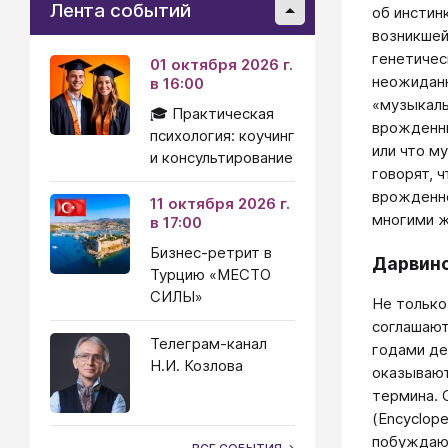
Лента событий
об инстин
возникшей
генетичес
01 октября 2026 г.
неожиданн
в 16:00
«музыкаль
🎓 Практическая
врожденны
психология: коучинг
или что м
и консультирование
говорят, 
врожденно
11 октября 2026 г.
многими ж
в 17:00
Бизнес-ретрит в
Дарвино
Турцию «МЕСТО
СИЛЫ»
Не только
соглашают
Телеграм-канал
годами де
Н.И. Козлова
оказывают
термина. 
(Encyclope
побуждающ