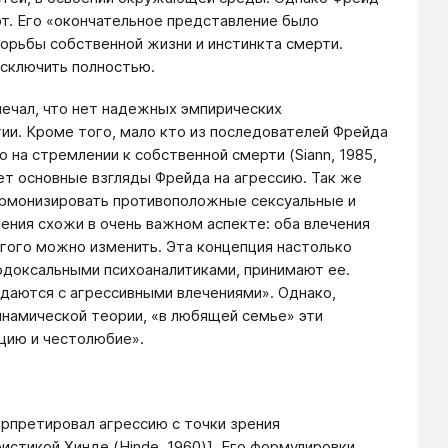
ют. Его «окончательное представление было
борьбы собственной жизни и инстинкта смерти.
исключить полностью.
мечал, что нет надежных эмпирических
ии. Кроме того, мало кто из последователей Фрейда
 на стремлении к собственной смерти (Siann, 1985,
яет основные взгляды Фрейда на агрессию. Так же
гармонизировать противоположные сексуальные и
ения схожи в очень важном аспекте: оба влечения
гого можно изменить. Эта концепция настолько
тодоксальными психоаналитиками, принимают ее.
ждаются с агрессивными влечениями». Однако,
инамической теории, «в любящей семье» эти
цию и честолюбие».
рпретировал агрессию с точки зрения
стикой Хинде (Hinde, 1960)]. Его формулировки