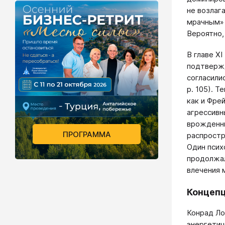
не возлаг
мрачным» 
Вероятно,
В главе X
подтвержд
согласили
р. 105). 
как и Фре
агрессивн
врожденны
ПРОГРАММА
распростр
Один псих
продолжал
влечения 
Концепц
Конрад Ло
энергетич