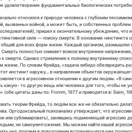
не удовлетворение фундаментальных биологических потребно
ачально относился к природе человека с глубоким пессимиз
й, вызванных войной, а может быть, и собственных проблем
оследователей), пришел к окончательному убеждению, что и
стинктивной силе — поиску смерти. В основании «инстинкта 
 общий для всех форм жизни. Каждый организм, размышлял 
 Смерть полностью снимает всякое внутреннее напряжение,
 к смерти. Однако стремление к полному внутреннему споко
м жизни. По словам Фрейда, «задача либидо обезвредить ра
этот инстинкт наружу... в направлении объектов окружающег
оявляется в агрессивном отношении к другим людям. «В сам
ь какую- то другую вещь или человека для того, чтобы не у
 (обе цитаты даны по: Fromm, 1977 и приводятся в: Siann, 198
овать теории Фрейда, то людям все же не обязательно делат
ива. Ортодоксальный психоанализ утверждает, что агрессив
ие или сублимировать), занявшись подменяющей агрессию д
юдьми, ни самоуничтожение. Мы можем найти нашей агресси
ать над другими в преодолении встречающихся нам трудно