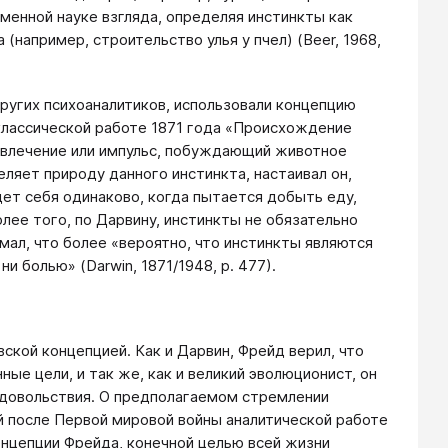
еменной науке взгляда, определяя инстинкты как
например, строительство улья у пчел) (Вeer, 1968,
ругих психоаналитиков, использовали концепцию
 классической работе 1871 года «Происхождение
к влечение или импульс, побуждающий животное
еляет природу данного инстинкта, настаивал он,
дет себя одинаково, когда пытается добыть еду,
лее того, по Дарвину, инстинкты не обязательно
мал, что более «вероятно, что инстинкты являются
и болью» (Darwin, 1871/1948, р. 477).
кой концепцией. Как и Дарвин, Фрейд верил, что
е цели, и так же, как и великий эволюционист, он
 удовольствия. О предполагаемом стремлении
й после Первой мировой войны аналитической работе
концепции Фрейда, конечной целью всей жизни