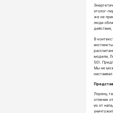
Энергетич
этолог-пе
же не при
люди обла
действия,
В контекс
инстинкты
рассчитан
модели, Л
50). Пред
Мы не мож
настаивал
Представ
Лоренц та
отличие о
их от нап
уничтожит