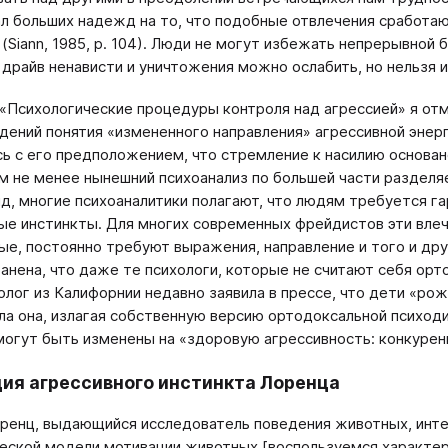
ал больших надежд на то, что подобные отвлечения сработа
(Siann, 1985, р. 104). Люди не могут избежать непрерывной 
 драйв ненависти и уничтожения можно ослабить, но нельзя 
I «Психологические процедуры контроля над агрессией» я от
ений понятия «измененного направления» агрессивной энерг
сь с его предположением, что стремление к насилию основано
Тем не менее нынешний психоанализ по большей части раздел
йд, многие психоаналитики полагают, что людям требуется 
ые инстинкты. Для многих современных фрейдистов эти влеч
е, постоянно требуют выражения, направление и того и дру
анена, что даже те психологи, которые не считают себя ор
олог из Калифорнии недавно заявила в прессе, что дети «ро
а она, излагая собственную версию ортодоксальной психод
могут быть изменены на «здоровую агрессивность: конкурен
ия агрессивного инстинкта Лоренца
ренц, выдающийся исследователь поведения животных, инте
еской модели мотивации животных [воспользуемся характери