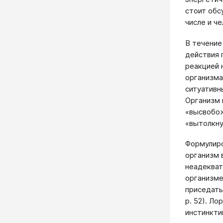
стоит обс
числе и ч
В течение
действия 
реакцией н
организма
ситуативн
Организм 
«высвобож
«вытолкну
Формулиро
организм 
неадекват
организме
приседать
р. 52). Л
инстинкти