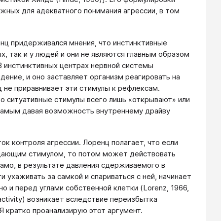
ажных для адекватного понимания агрессии, в том
енц придерживался мнения, что инстинктивные
, так и у людей и они не являются главным образом
). В инстинктивных центрах нервной системы
ение, и оно заставляет организм реагировать на
 не приравнивает эти стимулы к рефлексам.
о ситуативные стимулы всего лишь «открывают» или
амым давая возможность внутреннему драйву
к контроля агрессии. Лоренц полагает, что если
дающим стимулом, то потом может действовать
амо, в результате давления сдерживаемого в
 ухаживать за самкой и спариваться с ней, начинает
о и перед углами собственной клетки (Lorenz, 1966,
activity) возникает вследствие переизбытка
Я кратко проанализирую этот аргумент.