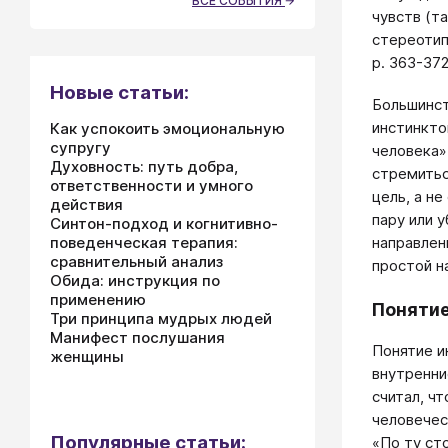
ВСЕ СОБЫТИЯ
чувств (т
стереотип
р. 363-372
Новые статьи:
Большинст
инстинкто
Как успокоить эмоциональную
супругу
человека»
Духовность: путь добра,
стремитьс
ответственности и умного
цель, а н
действия
пару или 
Синтон-подход и когнитивно-
поведенческая терапия:
направлен
сравнительный анализ
простой н
Обида: инструкция по
применению
Понятие
Три принципа мудрых людей
Манифест послушания
Понятие и
женщины
внутренни
считал, ч
человечес
Популярные статьи:
«По ту ст