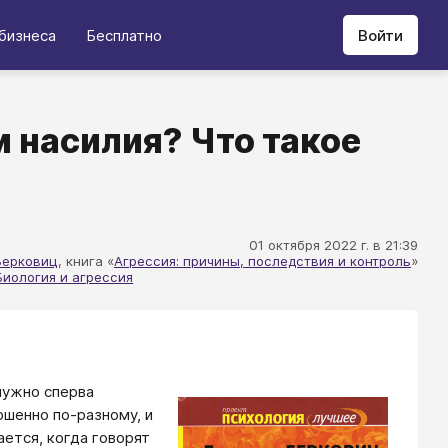
бизнеса
Бесплатно
Войти
 насилия? Что такое
01 октября 2022 г. в 21:39
Берковиц
, книга «
Агрессия: причины, последствия и контроль
»
Биология и агрессия
 нужно сперва
ршенно по-разному, и
ется, когда говорят