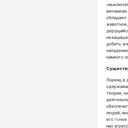
«выключат
механизм.
обладают 
животное,
дерущийся
незащищен
добить же
нападения
намного о
Существу
Лоренц в 
сдерживаю
теория, о
деятельно
обеспечит
людей, ин
его точке
них агрес