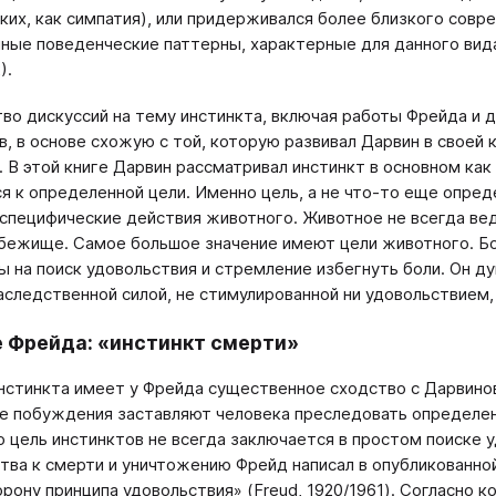
аких, как симпатия), или придерживался более близкого совр
ные поведенческие паттерны, характерные для данного вида (
).
во дискуссий на тему инстинкта, включая работы Фрейда и д
в, в основе схожую с той, которую развивал Дарвин в своей
. В этой книге Дарвин рассматривал инстинкт в основном ка
я к определенной цели. Именно цель, а не что-то еще опред
е специфические действия животного. Животное не всегда ве
убежище. Самое большое значение имеют цели животного. Бо
ы на поиск удовольствия и стремление избегнуть боли. Он ду
аследственной силой, не стимулированной ни удовольствием, н
 Фрейда: «инстинкт смерти»
нстинкта имеет у Фрейда существенное сходство с Дарвиновс
е побуждения заставляют человека преследовать определенны
то цель инстинктов не всегда заключается в простом поиске
тва к смерти и уничтожению Фрейд написал в опубликованно
орону принципа удовольствия» (Freud, 1920/1961). Согласно 