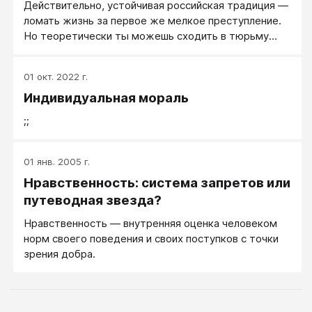
Действительно, устойчивая российская традиция —
ломать жизнь за первое же мелкое преступление.
Но теоретически ты можешь сходить в тюрьму
десять раз, а потом вдруг получить озарение и
стать добропорядочным гражданином. В США это
01 окт. 2022 г.
невозможно ни при каких обстоятельствах.
Индивидуальная мораль
;;
01 янв. 2005 г.
Нравственность: система запретов или
путеводная звезда?
Нравственность — внутренняя оценка человеком
норм своего поведения и своих поступков с точки
зрения добра.