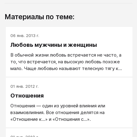
Материалы по теме:
06 янв. 2013 г.
Любовь мужчины и женщины
В обычной жизни любовь встречается не часто, а
то, что встречается, на высокую любовь похоже
мало. Чаще любовью называют телесную тягу к
другому человеку с сексуальным подтекстом,
иногда это влюбленность, иногда привязанность. О
01 янв. 2012 г.
настоящей любви, как о высоких отношениях между
Отношения
мужчиной и женщиной, любят помечтать, чтобы
вдруг ее получить себе, в свою жизнь, но редко кто
Отношения — один из уровней влияния или
готов учиться любить, мало кто готов вкладываться
взаимовлияния. Все отношения делятся на
в отношения, чтобы они стали отношениями с
«Отношение к...» и «Отношения с...».
любовью.
01 янв. 2010 г.