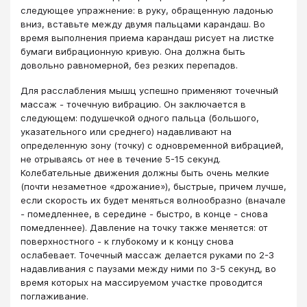
следующее упражнение: в руку, обращенную ладонью
вниз, вставьте между двумя пальцами карандаш. Во
время выполнения приема карандаш рисует на листке
бумаги вибрационную кривую. Она должна быть
довольно равномерной, без резких перепадов.
Для расслабления мышц успешно применяют точечный
массаж - точечную вибрацию. Он заключается в
следующем: подушечкой одного пальца (большого,
указательного или среднего) надавливают на
определенную зону (точку) с одновременной вибрацией,
не отрываясь от нее в течение 5-15 секунд.
Колебательные движения должны быть очень мелкие
(почти незаметное «дрожание»), быстрые, причем лучше,
если скорость их будет меняться волнообразно (вначале
- помедленнее, в середине - быстро, в конце - снова
помедленнее). Давление на точку также меняется: от
поверхностного - к глубокому и к концу снова
ослабевает. Точечный массаж делается руками по 2-3
надавливания с паузами между ними по 3-5 секунд, во
время которых на массируемом участке проводится
поглаживание.