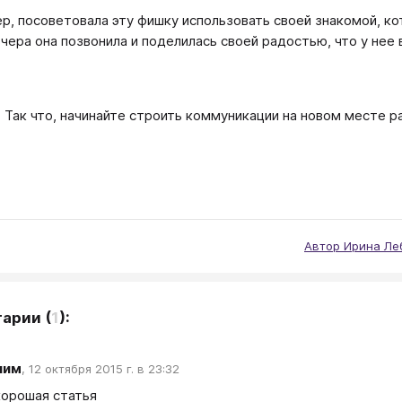
ер, посоветовала эту фишку использовать своей знакомой, 
Вчера она позвонила и поделилась своей радостью, что у нее 
Так что, начинайте строить коммуникации на новом месте ра
Автор Ирина Ле
тарии
(
1
):
ним
,
12 октября 2015 г. в 23:32
хорошая статья
