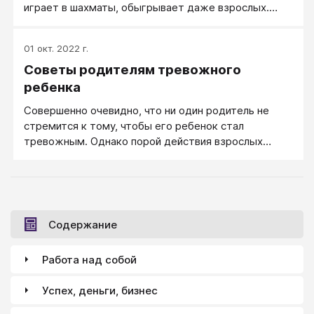
играет в шахматы, обыгрывает даже взрослых.
ответ. Начал с того, что просмотрел собственные
Серега же едва научился ходить конем и пешкой.
фотографии, где был запечатлен смеющимся.
Сестра Сережи Анечка часами играет на пианино,
01 окт. 2022 г.
уже три раза выступала на концерте в районной
Советы родителям тревожного
библиотеке. Сергей же бросил музыкальную школу
через два месяца после начала учебного года... И
ребенка
вообще, он не желает заниматься ничем
Совершенно очевидно, что ни один родитель не
серьезным, а готов только часами возиться с
стремится к тому, чтобы его ребенок стал
проводами".
тревожным. Однако порой действия взрослых
способствуют развитию этого качества у детей.
Содержание
Работа над собой
Успех, деньги, бизнес