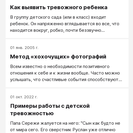
называемая ситуативная тревожность.
Как выявить тревожного ребенка
В группу детского сада (или в класс) входит
ребенок. Он напряженно вглядывается во все, что
находится вокруг, робко, почти беззвучно
здоровается и неловко садится на краешек
ближайшего стула. Кажется, что он ожидает каких-
01 янв. 2005 г.
либо неприятностей.
Метод «хохочущих» фотографий
Всем известно о необходимости позитивного
отношения к себе и к жизни вообще. Часто можно
услышать, что счастливые события способствуют
укреплению здоровья и дают установку на
долголетие. Довольно популярна расхожая
01 окт. 2022 г.
рекомендация: посмотри в зеркало, улыбнись и за
Примеры работы с детской
что-нибудь себя непременно похвали. Возникает
вопрос: а можно ли в лечебных целях
тревожностью
воздействовать на подсознание человека
Папа Сережи жалуется на него: "Сын как будто не
фиксированными положительными эмоциями?
от мира сего. Его сверстник Руслан уже отлично
Экспериментальным путем я постарался найти