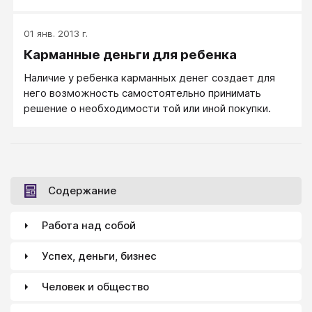
радиоуправляемые машинки, велосипеды, игровые
приставки и далее компьютеры, коммуникаторы,
01 янв. 2013 г.
куртки, сапожки, золотые сережки.
Карманные деньги для ребенка
Наличие у ребенка карманных денег создает для
него возможность самостоятельно принимать
решение о необходимости той или иной покупки.
Содержание
Работа над собой
Успех, деньги, бизнес
Человек и общество