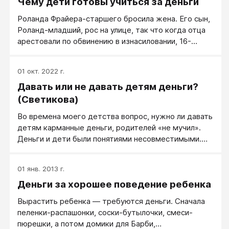
Чему дети готовы учиться за деньги
Роланда Фрайера-старшего бросила жена. Его сын,
Роланд-младший, рос на улице, так что когда отца
арестовали по обвинению в изнасиловании, 16-
летний подросток уже знал, как внести залог за его
освобождение. По сравнению с отцом, продавцом
01 окт. 2022 г.
копировальной техники, Роланд-младший был
Давать или не давать детям деньги?
опытным преступником: он торговал марихуаной и
не расставался с пистолетом. Но повезло ему
(Светикова)
больше: он так хорошо играл в баскетбол и
Во времена моего детства вопрос, нужно ли давать
американский футбол, что получил спортивную
детям карманные деньги, родителей «не мучил».
стипендию в одном из техасских университетов.
Деньги и дети были понятиями несовместимыми.
Существовал даже своеобразный миф: деньги ―
самая грязная на свете вещь.
01 янв. 2013 г.
Деньги за хорошее поведение ребенка
Вырастить ребенка — требуются деньги. Сначала
пеленки-распашонки, соски-бутылочки, смеси-
пюрешки, а потом домики для Барби,