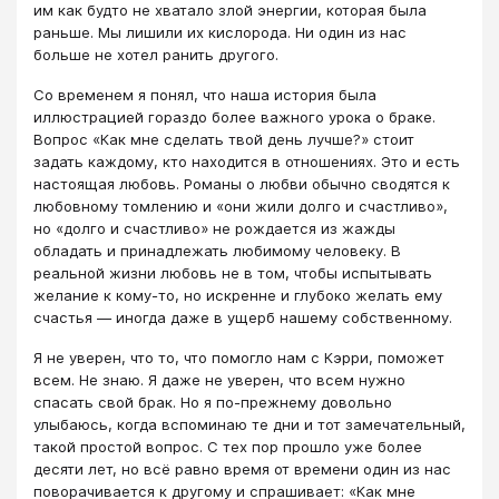
им как будто не хватало злой энергии, которая была
раньше. Мы лишили их кислорода. Ни один из нас
больше не хотел ранить другого.
Со временем я понял, что наша история была
иллюстрацией гораздо более важного урока о браке.
Вопрос «Как мне сделать твой день лучше?» стоит
задать каждому, кто находится в отношениях. Это и есть
настоящая любовь. Романы о любви обычно сводятся к
любовному томлению и «они жили долго и счастливо»,
но «долго и счастливо» не рождается из жажды
обладать и принадлежать любимому человеку. В
реальной жизни любовь не в том, чтобы испытывать
желание к кому-то, но искренне и глубоко желать ему
счастья — иногда даже в ущерб нашему собственному.
Я не уверен, что то, что помогло нам с Кэрри, поможет
всем. Не знаю. Я даже не уверен, что всем нужно
спасать свой брак. Но я по-прежнему довольно
улыбаюсь, когда вспоминаю те дни и тот замечательный,
такой простой вопрос. С тех пор прошло уже более
десяти лет, но всё равно время от времени один из нас
поворачивается к другому и спрашивает: «Как мне