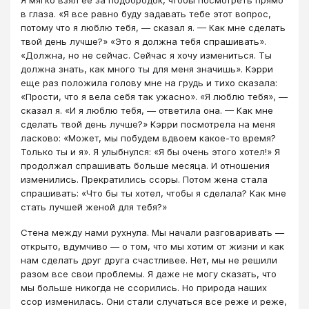
Я мягко взял ее за подбородок, чтобы посмотреть прямо
в глаза. «Я все равно буду задавать тебе этот вопрос,
потому что я люблю тебя, — сказал я. — Как мне сделать
твой день лучше?» «Это я должна тебя спрашивать».
«Должна, но не сейчас. Сейчас я хочу измениться. Ты
должна знать, как много ты для меня значишь». Кэрри
еще раз положила голову мне на грудь и тихо сказала:
«Прости, что я вела себя так ужасно». «Я люблю тебя», —
сказал я. «И я люблю тебя, — ответила она. — Как мне
сделать твой день лучше?» Кэрри посмотрела на меня
ласково: «Может, мы побудем вдвоем какое-то время?
Только ты и я». Я улыбнулся: «Я бы очень этого хотел!» Я
продолжал спрашивать больше месяца. И отношения
изменились. Прекратились ссоры. Потом жена стала
спрашивать: «Что бы ты хотел, чтобы я сделала? Как мне
стать лучшей женой для тебя?»
Стена между нами рухнула. Мы начали разговаривать —
открыто, вдумчиво — о том, что мы хотим от жизни и как
нам сделать друг друга счастливее. Нет, мы не решили
разом все свои проблемы. Я даже не могу сказать, что
мы больше никогда не ссорились. Но природа наших
ссор изменилась. Они стали случаться все реже и реже,