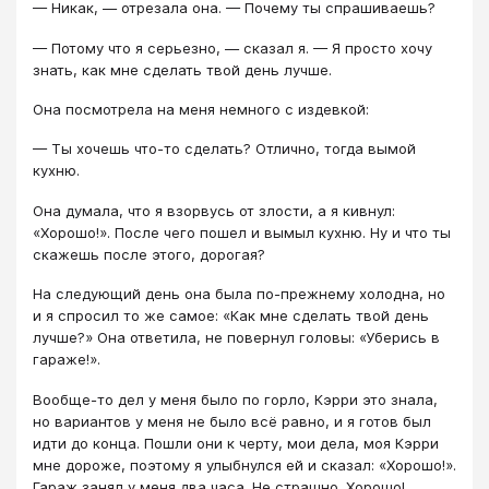
— Никак, — отрезала она. — Почему ты спрашиваешь?
— Потому что я серьезно, — сказал я. — Я просто хочу
знать, как мне сделать твой день лучше.
Она посмотрела на меня немного с издевкой:
— Ты хочешь что-то сделать? Отлично, тогда вымой
кухню.
Она думала, что я взорвусь от злости, а я кивнул:
«Хорошо!». После чего пошел и вымыл кухню. Ну и что ты
скажешь после этого, дорогая?
На следующий день она была по-прежнему холодна, но
и я спросил то же самое: «Как мне сделать твой день
лучше?» Она ответила, не повернул головы: «Уберись в
гараже!».
Вообще-то дел у меня было по горло, Кэрри это знала,
но вариантов у меня не было всё равно, и я готов был
идти до конца. Пошли они к черту, мои дела, моя Кэрри
мне дороже, поэтому я улыбнулся ей и сказал: «Хорошо!».
Гараж занял у меня два часа. Не страшно. Хорошо!