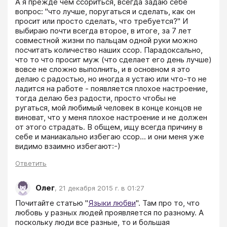
А я прежде чем ссориться, всегда задаю себе 
вопрос: "что лучше, поругаться и сделать, как он 
просит или просто сделать, что требуется?" И 
выбираю почти всегда второе, в итоге, за 7 лет 
совместной жизни по пальцам одной руки можно 
посчитать количество наших ссор. Парадоксально, 
что то что просит муж (что сделает его день лучше) 
вовсе не сложно выполнить, и в основном я это 
делаю с радостью, но иногда я устаю или что-то не 
ладится на работе - появляется плохое настроение, 
тогда делаю без радости, просто чтобы не 
ругаться, мой любимый человек в конце концов не 
виноват, что у меня плохое настроение и не должен 
от этого страдать. В общем, ищу всегда причину в 
себе и маниакально избегаю ссор... и они меня уже 
видимо взаимно избегают:-)
Ответить
Олег
,
21 декабря 2015 г. в 01:27
Почитайте статью "
Языки любви
". Там про то, что 
любовь у разных людей проявляется по разному. А 
поскольку люди все разные, то и большая 