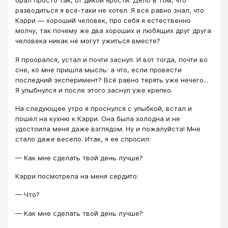
орал просто так, от дикой ярости. Дело в том, что
разводиться я всё-таки не хотел. Я всё равно знал, что
Кэрри — хороший человек, про себя я естественно
молчу, так почему же два хороших и любящих друг друга
человека никак не могут ужиться вместе?
Я проорался, устал и почти заснул. И вот тогда, почти во
сне, ко мне пришла мысль: а что, если провести
последний эксперимент? Всё равно терять уже нечего...
Я улыбнулся и после этого заснул уже крепко.
На следующее утро я проснулся с улыбкой, встал и
пошел на кухню к Кэрри. Она была холодна и не
удостоила меня даже взглядом. Ну и пожалуйста! Мне
стало даже весело. Итак, я ее спросил:
— Как мне сделать твой день лучше?
Кэрри посмотрела на меня сердито:
— Что?
— Как мне сделать твой день лучше?