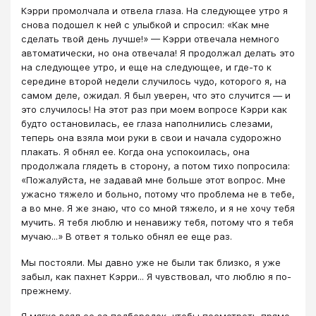
Кэрри промолчала и отвела глаза. На следующее утро я
снова подошел к ней с улыбкой и спросил: «Как мне
сделать твой день лучше!» — Кэрри отвечала немного
автоматически, но она отвечала! Я продолжал делать это
на следующее утро, и еще на следующее, и где-то к
середине второй недели случилось чудо, которого я, на
самом деле, ожидал. Я был уверен, что это случится — и
это случилось! На этот раз при моем вопросе Кэрри как
будто остановилась, ее глаза наполнились слезами,
теперь она взяла мои руки в свои и начала судорожно
плакать. Я обнял ее. Когда она успокоилась, она
продолжала глядеть в сторону, а потом тихо попросила:
«Пожалуйста, не задавай мне больше этот вопрос. Мне
ужасно тяжело и больно, потому что проблема не в тебе,
а во мне. Я же знаю, что со мной тяжело, и я не хочу тебя
мучить. Я тебя люблю и ненавижу тебя, потому что я тебя
мучаю...» В ответ я только обнял ее еще раз.
Мы постояли. Мы давно уже не были так близко, я уже
забыл, как пахнет Кэрри... Я чувствовал, что люблю я по-
прежнему.