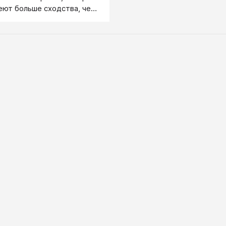
еют больше сходства, чем
в практике друг другу не
т. Направления в
й психологии
я наличием своего,
ся от других, взгляда на
овека, на источник и
о движущих сил.