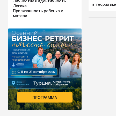
Личностная идентичность
в теории им
Логика
различий, а 
Привязанность ребенка к
противореча
матери
практическо
определяютс
отличающего
природу чел
характер ег
ПРОГРАММА