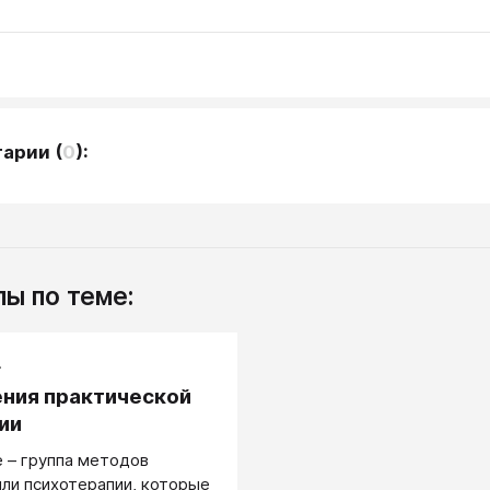
тарии
(
0
):
ы по теме:
.
ния практической
ии
 – группа методов
или психотерапии, которые