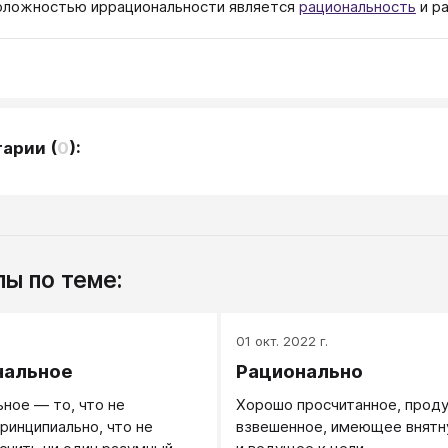
оложностью иррациональности является
рациональность
и р
тарии
(
0
):
ы по теме:
.
01 окт. 2022 г.
нальное
Рационально
ное — то, что не
Хорошо просчитанное, прод
ринципиально, что не
взвешенное, имеющее внятн