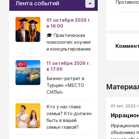
Противоп
Лента событий
01 октября 2026 г.
в 16:00
🎓 Практическая
психология: коучинг
Коммен
и консультирование
11 октября 2026 г.
в 17:00
Бизнес-ретрит в
Турцию «МЕСТО
Материал
СИЛЫ»
01 окт. 2022 г
Кто у нас глава
семьи? Кто должен
Иррацио
быть в вашей
Иррациональ
семье главой?
объяснимо п