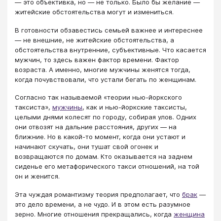
— это объективка, но — не только. Было бы желание —
житейские обстоятельства могут и измениться.
В готовности обзавестись семьей важнее и интереснее
— не внешние, не житейские обстоятельства, а
обстоятельства внутренние, субъективные. Что касается
мужчин, то здесь важен фактор времени. Фактор
возраста. А именно, многие мужчины женятся тогда,
когда почувствовали, что устали бегать по женщинам.
Согласно так называемой «теории нью-йоркского
таксиста»,
мужчины
, как и нью-йоркские таксисты,
целыми днями колесят по городу, собирая улов. Одних
они отвозят на дальние расстояния, других — на
ближние. Но в какой-то момент, когда они устают и
начинают скучать, они тушат свой огонек и
возвращаются по домам. Кто оказывается на заднем
сиденье его метафорического такси отношений, на той
он и женится.
Эта чуждая романтизму теория предполагает, что
брак
—
это дело времени, а не чудо. И в этом есть разумное
зерно. Многие отношения прекращались, когда
женщина