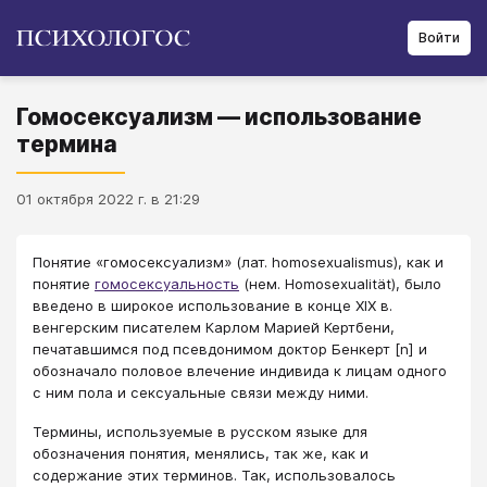
Войти
Гомосексуализм — использование
термина
01 октября 2022 г. в 21:29
Понятие «гомосексуализм» (лат. homosexualismus), как и
понятие
гомосексуальность
(нем. Homosexualität), было
введено в широкое использование в конце XIX в.
венгерским писателем Карлом Марией Кертбени,
печатавшимся под псевдонимом доктор Бенкерт [n] и
обозначало половое влeчение индивида к лицам одного
с ним пола и сексуальные связи между ними.
Термины, используемые в русском языке для
обозначения понятия, менялись, так же, как и
содержание этих терминов. Так, использовалось