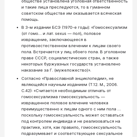
обществе установлена уголовная ответственность
и такие лица преследуются, то в гуманном
советском обществе им оказывается всяческая
помощь.
В 3-м издании БСЭ (1970-е годы): «Гомосексуализм
(от гомо… и лат. sexus — пол), половое
извращение, заключающееся в
противоестественном влечении к лицам своего
пола. Встречается у лиц обоего пола. В уголовном
праве СССР, социалистических стран, а также
некоторых буржуазных государств установлено
наказание за Г. (мужеложество)».
Согласно «Православной энциклопедии», не
являющейся научным изданием (Т.12. М., 2006.
С.42): «Считается необходимым отличать от
гомосексуализма гомосексуальность ―
извращенное половое влечение человека
преимущественно к лицам одного с ним пола …
поскольку гомосексуальность может оставаться
под контролем индивида и не реализоваться на
практике, хотя, как правило, гомосексуальность
подразумевает и соответствующее сексуальное