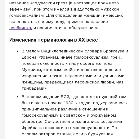
название «содомский грех» (в настоящее время это
эвфемизм), при этом имелся в виду только мужской
гомосексуализм. Для определения женщин, имеющих
склонность к своему полу, применялось слово
лесбиянка
, и понятия эти не объединялись.
Изменения терминологии в ХХ веке
В Малом Энциклопедическом словаре Брокгауза и
Ефрона: «Уранизм, иначе гомосексуализм, греч.,
половая склонность к лицу своего же пола.
Мужчины, которым свойственно такое половое
извращение, назыв. педерастами или урнингами,
женщины, предающиеся лесбийской любви, наз.
трибадами».
В первом издании БСЭ, где соответствующий том
был издан в начале 1930-х годов, подчеркивалось
принципиальное различие в отношении к
гомосексуализму в советском и буржуазном
обществе. Сочувственно излагались воззрения
Фрейда на этиологию гомосексуальности. По
словам авторов статьи, если в буржуазном