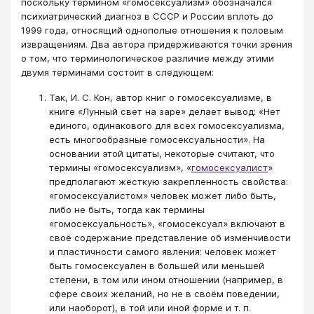
поскольку термином «гомосексуализм» обозначался
психиатрический диагноз в СССР и России вплоть до
1999 года, относящий однополые отношения к половым
извращениям. Два автора придерживаются точки зрения
о том, что терминологическое различие между этими
двумя терминами состоит в следующем:
Так, И. С. Кон, автор книг о гомосексуализме, в
книге «Лунный свет на заре» делает вывод: «Нет
единого, одинакового для всех гомосексуализма,
есть многообразные гомосексуальности». На
основании этой цитаты, некоторые считают, что
термины «гомосексуализм», «
гомосексуалист
»
предполагают жёсткую закрепленность свойства:
«гомосексуалистом» человек может либо быть,
либо не быть, тогда как термины
«гомосексуальность», «гомосексуал» включают в
своё содержание представление об изменчивости
и пластичности самого явления: человек может
быть гомосексуален в большей или меньшей
степени, в том или ином отношении (например, в
сфере своих желаний, но не в своём поведении,
или наоборот), в той или иной форме и т. п.