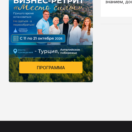
знанием, до
«посвященны
эзотерики, 
невозможно.
или нет.
ПРОГРАММА