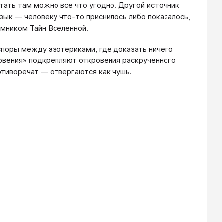
тать там можно все что угодно. Другой источник
язык — человеку что-то приснилось либо показалось,
иемником Тайн Вселенной.
споры между эзотериками, где доказать ничего
ровения» подкрепляют откровения раскрученного
отиворечат — отвергаются как чушь.