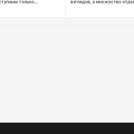
ступным только
взглядов, а множество отде
м». То, что вам расскажут
групп и движений, некоторы
проверить никаким образом
которых могут отличаться и
 Этому можно или верить,
противоречить друг другу.