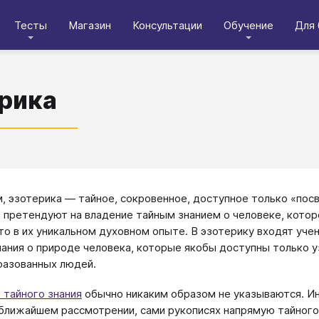
Тесты
Магазин
Консультации
Обучение
Для 
рика
, эзотерика — тайное, сокровенное, доступное только «посв
 претендуют на владение тайным знанием о человеке, котор
то в их уникальном духовном опыте. В эзотерику входят уче
нания о природе человека, которые якобы доступны только 
азованных людей.
 тайного знания
обычно никаким образом не указываются. Ино
 ближайшем рассмотрении, сами рукописях напрямую тайного