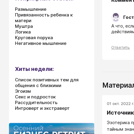
Коммен
Размышление
Привязанность ребенка к
Гост
матери
А что, ес
Муштра
действиям?
Логика
Круговая порука
Негативное мышление
Ответить
Хиты недели:
Список позитивных тем для
Материал
общения с близкими
Эгоизм
Секс и подросток
Рассудительность
01 окт. 2022 г
Интроверт и экстраверт
Источник
Эзотерика п
тайным знан