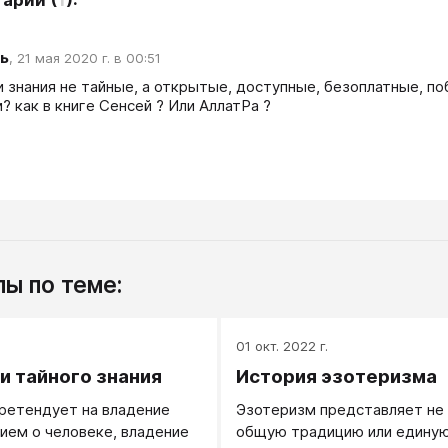
тарии
(
1
):
ь
,
21 мая 2020 г. в 00:51
ли знания не тайные, а открытые, доступные, безоплатные, 
 как в книге Сенсей ? Или АллатРа ?  
ы по теме:
.
01 окт. 2022 г.
и тайного знания
История эзотеризма
ретендует на владение
Эзотеризм представляет не
ием о человеке, владение
общую традицию или единую