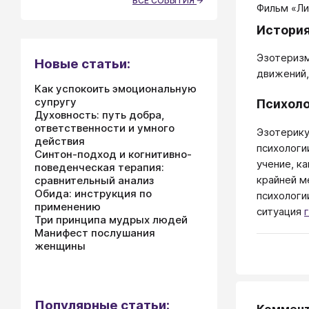
ВСЕ СОБЫТИЯ
Фильм «Ли
История
Эзотеризм
Новые статьи:
движений,
Как успокоить эмоциональную
супругу
Психоло
Духовность: путь добра,
ответственности и умного
Эзотерику
действия
психологи
Синтон-подход и когнитивно-
учение, к
поведенческая терапия:
крайней м
сравнительный анализ
Обида: инструкция по
психологи
применению
ситуация
Три принципа мудрых людей
Манифест послушания
женщины
Популярные статьи: