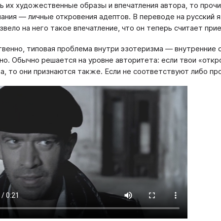
ь их художественные образы и впечатления автора, то прочи
нания — личные откровения адептов. В переводе на русский 
извело на него такое впечатление, что он теперь считает пр
венно, типовая проблема внутри эзотеризма — внутренние 
о. Обычно решается на уровне авторитета: если твои «отк
а, то они признаются также. Если не соответствуют либо пр