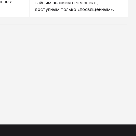
льных
тайным знанием о человеке,
е из
доступным только «посвященным».
 даже