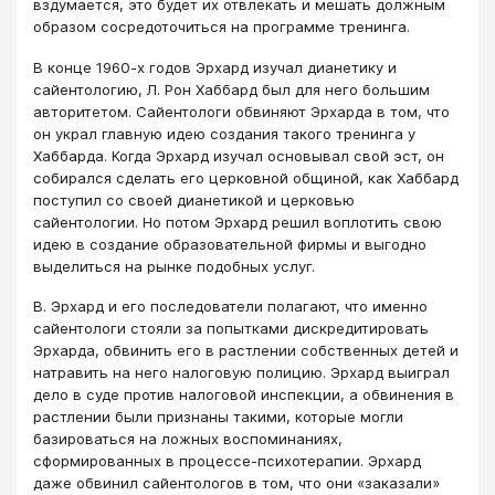
вздумается, это будет их отвлекать и мешать должным
образом сосредоточиться на программе тренинга.
В конце 1960-х годов Эрхард изучал дианетику и
сайентологию, Л. Рон Хаббард был для него большим
авторитетом. Сайентологи обвиняют Эрхарда в том, что
он украл главную идею создания такого тренинга у
Хаббарда. Когда Эрхард изучал основывал свой эст, он
собирался сделать его церковной общиной, как Хаббард
поступил со своей дианетикой и церковью
сайентологии. Но потом Эрхард решил воплотить свою
идею в создание образовательной фирмы и выгодно
выделиться на рынке подобных услуг.
В. Эрхард и его последователи полагают, что именно
сайентологи стояли за попытками дискредитировать
Эрхарда, обвинить его в растлении собственных детей и
натравить на него налоговую полицию. Эрхард выиграл
дело в суде против налоговой инспекции, а обвинения в
растлении были признаны такими, которые могли
базироваться на ложных воспоминаниях,
сформированных в процессе-психотерапии. Эрхард
даже обвинил сайентологов в том, что они «заказали»