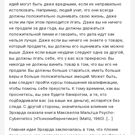
идей могут быть даже вредными, если их неправильно
истолковать. Например, людей учат, что они всегда
должны положительно оценивать свою жизнь, даже
если им при этом приходится лгать. Даже вы не ничего
не продали за два года, вы должны держаться
положительной линии и говорить, что дела идут как
нельзя лучше. Даже если вы ничего не знаете о товаре,
который продаете, вы должны его оценивать как можно
выше. Даже если ваши неудачи следуют одна за другой,
вы должны лгать себе, что у вас все прекрасно. Вы
никогда не должны винить товар в том, что вы его не
продали. Вы должны больше стараться, иметь больше
веры и больше положительных эмоций. Может быть,
вам следует пройти курсы повышения квалификации,
чтобы помочь себе преуспеть. К тому времени, как вы
проснетесь, вы уже будете банкротом, а те, кто
подбадривали вас (за ваши же деньги), испарятся без
следа. С другой стороны, значительное влияние на
Эрхарда оказала книга Максвелла Мальтца Psycho-
Cybernetics («Психокибернетика») (Maltz, 1960). [... ]
Главная идея Эрхарда заключалась в том, что плохие