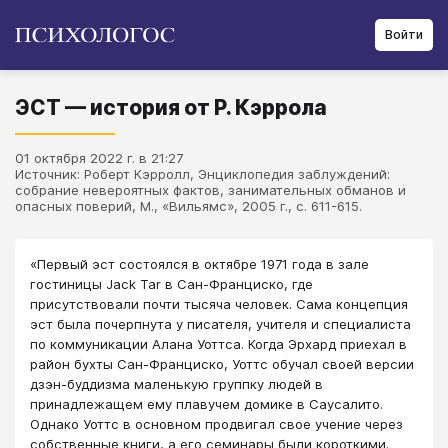
Войти
ЭСТ — история от Р. Кэррола
01 октября 2022 г. в 21:27
Источник: Роберт Кэрролл, Энциклопедия заблуждений:
собрание невероятных фактов, занимательных обманов и
опасных поверий, М., «Вильямс», 2005 г., с. 611-615.
«Первый эст состоялся в октябре 1971 года в зале
гостиницы Jack Tar в Сан-Франциско, где
присутствовали почти тысяча человек. Сама концепция
эст была почерпнута у писателя, учителя и специалиста
по коммуникации Алана Уоттса. Когда Эрхард приехал в
район бухты Сан-Франциско, Уоттс обучал своей версии
дзэн-буддизма маленькую группку людей в
принадлежащем ему плавучем домике в Саусалито.
Однако Уоттс в основном продвигал свое учение через
собственные книги, а его семинары были короткими.