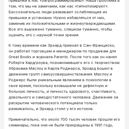
привычки в нас «запрограммированы». Наша проблема в
том, что мы не замечаем, как нас «гипнотизируют».
Бессознательно люди развивают ослабляющие их
привычки и установки. Нужно избавляться от них,
заменив их положительными и жизнеутверждающими.
Все это выражено туманно, слишком туманно, чтобы
оценить это с научной точки зрения.
К тому времени как Эрхард приехал в Сан-Франциско,
он работал торговцем и менеджером по продажам для
Great Books и журнала Parents. После того как он нанял
Роберта Хардгроува, познакомившего его с творчеством
Абрахама Маслоу и Карла Роджерса, Эрхард вошел в
движение групп самоусовершенствования. Маслоу и
Роджерс были уникальным явлением в психологии в
свое время, поскольку возвышали не дефектную и
больную личность, и личность здорового, счастливого,
довольного и самодостаточного человека. Движение за
раскрытие человеческого потенциала только
развивалось, и Эрхард стоял у его истоков.
Примечательно, что около 700 тысяч человек прошли его
семинары, пока они не были прекращены в 1991 году,