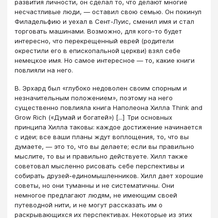
развития личности, он сделал то, что делают многие
несчастливые люди, — оставил свою семью. Он покинул
Филадельфию и уехал в Сент-Луис, сменил имя и стал
торговать машинами. Возможно, для кого-то будет
интересно, что перекрещенный еврей (родители
окрестили его в епископальной церкви) взял себе
немецкое имя. Но самое интересное — то, какие книги
повлияли на него.
В. Эрхард был «глубоко недоволен своим спорным и
незначительным положением», поэтому на него
существенно повлияла книга Наполеона Хилла Think and
Grow Rich («Думай и богатей») [...] Три основных
принципа Хилла таковы: каждое достижение начинается
с идеи; все ваши планы ждут воплощения, то, что вы
думаете, — это то, что вы делаете; если вы правильно
мыслите, то вы и правильно действуете. Хилл также
советовал мысленно рисовать себе перспективы и
собирать друзей-единомышленников. Хилл дает хорошие
советы, но они туманны и не систематичны. Они
немногое предлагают людям, не имеющим своей
путеводной нити, и не могут рассказать им о
раскрывающихся их перспективах. Некоторые из этих