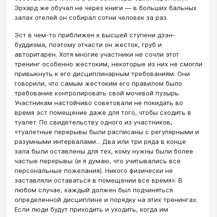
Эрхард же обучал не через книги — в больших бальных
залах отелей он собирал сотни человек за раз.
Эст в чем-то приближен к высшей ступени дзэн-
буддизма, поэтому отчасти он жесток, груб и
авторитарен. Хотя многие участники не сочли этот
тренинг особенно жестоким, некоторые из них не смогли
привыкнуть к его дисциплинарным требованиям. Они
говорили, что самым жестоким его правилом было
требование контролировать свой мочевой пузырь.
Участникам настойчиво советовали не покидать во
время эст помещение даже для того, чтобы сходить в
туалет. По свидетельству одного из участников,
«туалетные перерывы были расписаны с регулярными и
разумными интервалами... Два или три ряда в конце
зала были оставлены для тех, кому нужны были более
частые перерывы (и я думаю, что учитывались все
персональные пожелания). Никого физически не
заставляли оставаться в помещении все время». В
любом случае, каждый должен был подчиняться
определенной дисциплине и порядку на этих тренингах.
Если люди будут приходить и уходить, когда им