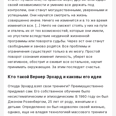
своей независимости и умению все держать под
контролем, они станут могущественными, уверенными и
успешными. Они научатся смотреть на жизнь
совершенно иначе. Ничего не изменится и в то же время
изменится все. […] Ничто не сможет стоять у них на пути
и отвлечь их от тех возможностей, которые они имели,
но упустили вследствие неудачной жизненной
программы или поворота судьбы. Через эст они станут
свободными и заново родятся. Все проблемы и
ограничения существуют только в их мозгу. Простой
поворот сознания изменит личность, уберет все
негативное, обострит и оживит все остальное, научит
принимать окружающее. За этим последует счастье.
Кто такой Вернер Эрхард и каковы его идеи
Откуда Эрхард взял свои тренинги? Преимущественно
придумал сам. Его собственное обучение было
несистематическим и эпизодическим. В 1960 году он был
Джоном Розенбергом, 25 лет от роду, женатым и с
детьми. Определенно он был недоволен своей жизнью,
однако, еще не владея технологией массового тренинга