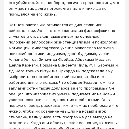
его убийство. Хотя, наоборот, логично предположить, что
он живет так долго потому, что никто и никогда не
покушался на его жизнь.
Эст незначительно отличается от дианетики или
сайентологии. Эст — это мешанина из философских по
стулатов и отрывков, вырванныж из основных
положений философии экзистенциализма и психологии
мотивации, философского учения Максвелла Мальтца,
психокибернетики, индуизма, дзэн-буддизма, учения
Аллана Уоттса, Зигмунда Фрейда, Абрахама Маслоу,
Дейла Карнеги, Нормана Винсента Пила, Ф.Т. Барнума и
т.д. Чего только интуиция Эрхарда ни подсказала ему
выбросить на потребительский рынок, чтобы все
работало для его пользы. Что обещал Эрхард тем, кто
заплатит сотни тысяч долларов за его программы? Он
обещал, что «взорвет их умы» и поднимет их на новый
уровень сознания, т.е. сделает их особенными. Он в
первую очередь расскажет им, в чем их проблемы и что
нужно, чтобы их сознание «вышло на новый виток
спирали», ведь у него есть программа для выхода на
этот виток. Когда они обретут ясное сознание, их жизнь
станет лучшей или, по крайней мере, другой. Благодаря