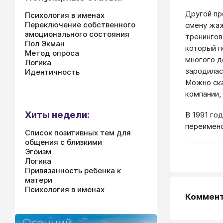
Другой пр
Психология в именах
Переключение собственного
смену жаж
эмоционального состояния
тренингов
Пол Экман
который п
Метод опроса
многого д
Логика
зародилас
Идентичность
Можно ска
компании,
Хиты недели:
В 1991 го
переимено
Список позитивных тем для
общения с близкими
Эгоизм
Логика
Привязанность ребенка к
матери
Психология в именах
Коммен