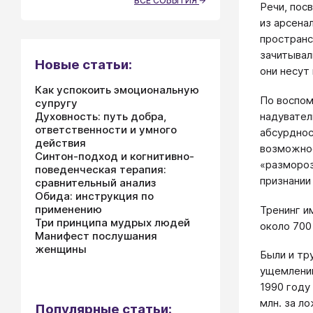
ВСЕ СОБЫТИЯ
Речи, пос
из арсена
пространс
зачитывал
Новые статьи:
они несут
Как успокоить эмоциональную
По воспом
супругу
надувател
Духовность: путь добра,
ответственности и умного
абсурднос
действия
возможнос
Синтон-подход и когнитивно-
«размороз
поведенческая терапия:
признании
сравнительный анализ
Обида: инструкция по
применению
Тренинг и
Три принципа мудрых людей
около 700
Манифест послушания
женщины
Были и тр
ущемлении
1990 году
млн. за ло
Популярные статьи: