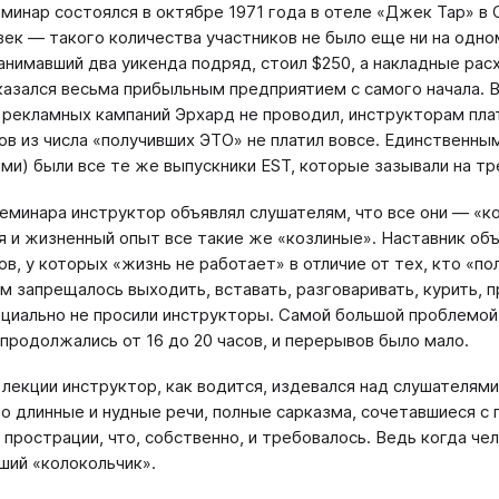
минар состоялся в октябре 1971 года в отеле «Джек Тар» в 
век — такого количества участников не было еще ни на одно
занимавший два уикенда подряд, стоил $250, а накладные ра
казался весьма прибыльным предприятием с самого начала. 
 рекламных кампаний Эрхард не проводил, инструкторам пла
в из числа «получивших ЭТО» не платил вовсе. Единственны
ми) были все те же выпускники EST, которые зазывали на тр
семинара инструктор объявлял слушателям, что все они — «коз
 и жизненный опыт все такие же «козлиные». Наставник объ
ов, у которых «жизнь не работает» в отличие от тех, кто «по
м запрещалось выходить, вставать, разговаривать, курить, п
ециально не просили инструкторы. Самой большой проблемой
продолжались от 16 до 20 часов, и перерывов было мало.
 лекции инструктор, как водится, издевался над слушателями,
о длинные и нудные речи, полные сарказма, сочетавшиеся с 
 прострации, что, собственно, и требовалось. Ведь когда чел
ший «колокольчик».