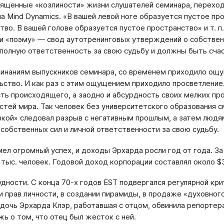
вященные «козлиности» жизни слушателей семинара, перехо
ла Mind Dynamics. «В вашей левой ноге образуется пустое пр
тво. В вашей голове образуется пустое пространство» и т. п
и «поэму» — свод аутотренинговых утверждений о собствен
 полную ответственность за свою судьбу и должны быть счаст
инаниям выпускников семинара, со временем приходило ощу
ьство. И как раз с этим ощущением приходило просветление
ть происходящего, а заодно и абсурдность своих мелких пр
тей мира. Так человек без университетского образования с
кой» следовал разрыв с негативным прошлым, а затем людям
 собственных сил и личной ответственности за свою судьбу.
мел огромный успех, и доходы Эрхарда росли год от года. З
 тыс. человек. Годовой доход корпорации составлял около $
удности. С конца 70-х годов EST подвергался регулярной кри
 прав личности, в создании пирамиды, в продаже «духовного
 дочь Эрхарда Клэр, работавшая с отцом, обвинила репортера
жь о том, что отец был жесток с ней.