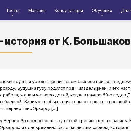
Тесты
Магазин
Консультации
Обучение
Для 
 история от К. Большаков
щему крупный успех в тренинговом бизнесе пришел к одном
рхарду. Будущий гуру родился под Филадельфией, и его наст
я работа, жена и четверо детей, когда в начале б0-х годов 
любленной. Видимо, чтобы окончательно порвать с прошлой 
— Вернер Ганс Эрхард. [...]
ду Вернер Эрхард основал групповой тренинг под названием 
Эрхарда» и одновременно было латинским словом, которое п