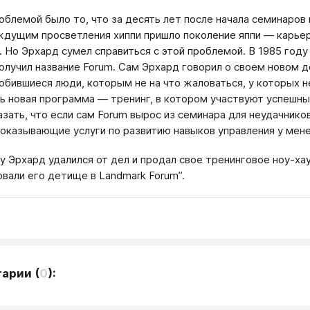
облемой было то, что за десять лет после начала семинаров 
дущим просветления хиппи пришло поколение яппи — карьер
. Но Эрхард сумел справиться с этой проблемой. В 1985 году
олучил название Forum. Сам Эрхард говорил о своем новом 
обившиеся люди, которым не на что жаловаться, у которых 
ь новая программа — тренинг, в котором участвуют успешн
зать, что если сам Forum вырос из семинара для неудачнико
 оказывающие услуги по развитию навыков управления у мен
ду Эрхард удалился от дел и продал свое тренинговое ноу-
вали его детище в Landmark Forum”.
тарии
(
0
):