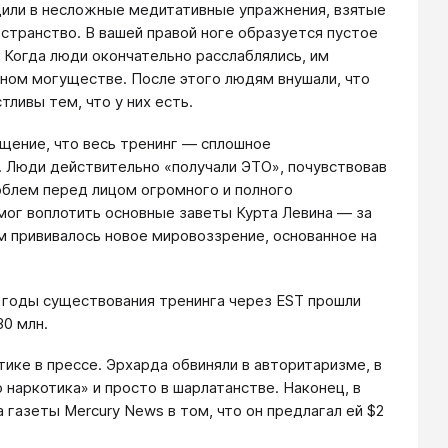
дили в несложные медитативные упражнения, взятые
остранство. В вашей правой ноге образуется пустое
. Когда люди окончательно расслаблялись, им
ном могуществе. После этого людям внушали, что
ливы тем, что у них есть.
щение, что весь тренинг — сплошное
. Люди действительно «получали ЭТО», почувствовав
облем перед лицом огромного и полного
мог воплотить основные заветы Курта Левина — за
 прививалось новое мировоззрение, основанное на
а годы существования тренинга через EST прошли
30 млн.
тике в прессе. Эрхарда обвиняли в авторитаризме, в
 наркотика» и просто в шарлатанстве. Наконец, в
 газеты Mercury News в том, что он предлагал ей $2