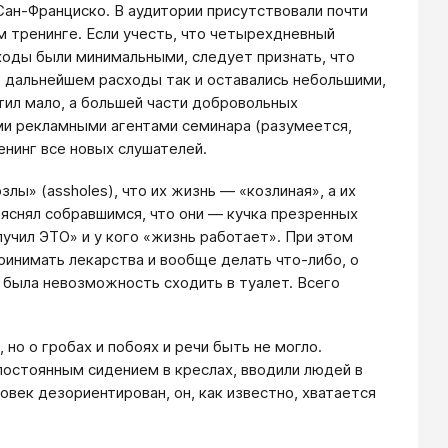
Сан-Франциско. В аудитории присутствовали почти
м тренинге. Если учесть, что четырехдневный
сходы были минимальными, следует признать, что
В дальнейшем расходы так и оставались небольшими,
тил мало, а большей части добровольных
ми рекламными агентами семинара (разумеется,
енинг все новых слушателей.
лы» (assholes), что их жизнь — «козлиная», а их
яснял собравшимся, что они — кучка презренных
лучил ЭТО» и у кого «жизнь работает». При этом
ринимать лекарства и вообще делать что-либо, о
 была невозможность сходить в туалет. Всего
 но о гробах и побоях и речи быть не могло.
постоянным сидением в креслах, вводили людей в
овек дезориентирован, он, как известно, хватается