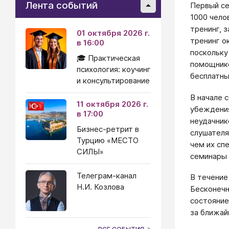
Лента событий
Первый се
1000 чело
тренинг, 
01 октября 2026 г.
тренинг о
в 16:00
поскольку
🎓 Практическая
помощнико
психология: коучинг
бесплатны
и консультирование
В начале 
11 октября 2026 г.
убеждения
в 17:00
неудачник
Бизнес-ретрит в
слушателя
Турцию «МЕСТО
чем их сп
СИЛЫ»
семинары 
Телеграм-канал
В течение
Н.И. Козлова
Бесконечн
состояние
за ближай