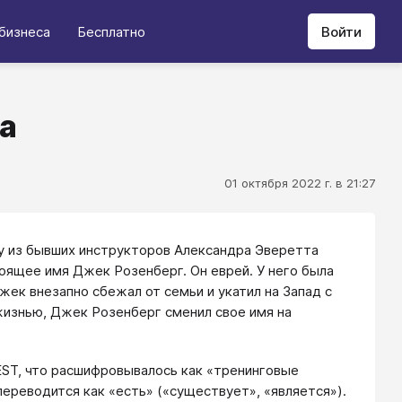
бизнеса
Бесплатно
Войти
а
01 октября 2022 г. в 21:27
у из бывших инструкторов Александра Эверетта
оящее имя Джек Розенберг. Он еврей. У него была
Джек внезапно сбежал от семьи и укатил на Запад с
жизнью, Джек Розенберг сменил свое имя на
EST, что расшифровывалось как «тренинговые
ереводится как «есть» («существует», «является»).