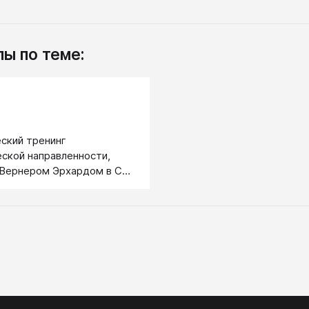
ы по теме:
.
ский тренинг
ской направленности,
 Вернером Эрхардом в США