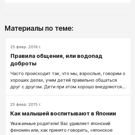
Материалы по теме:
25 февр. 2018 г.
Правила общения, или водопад
доброты
Часто происходит так, что мы, взрослые, говорим о
хороших делах, учим детей правильно общаться
друг с другом. Дети при этом хорошо внедряются в
беседу, вроде как понимают, соблюдают правила
поведения. Но это пока они находятся под
25 февр. 2015 г.
вниманием взрослых. Сами же они чаще общаются
Как малышей воспитывают в Японии
по своим правилам, не понимая при этом друг друга.
Из-за этих непониманий возникают обиды.
Уважаемые родители! Вас удивляет японский
феномен или, как принято говорить, «японское