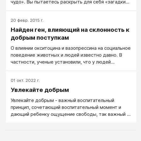
чудо». Вы пытаетесь рас­крыть для себя «загадки»
японского воспитания. Вы уверены, что именно
особенности японского воспитания помогли этой
20 февр. 2015 г.
стране в исторически короткие сроки добиться
Найден ген, влияющий на склонность к
значительных успехов в деле модернизации
общества и экономики, обеспечив место среди
добрым поступкам
сильнейших стран мира. Тогда именно для вас мы
О влиянии окситоцина и вазопрессина на социальное
раскроем некоторые секреты «икудзи» —
поведение животных и людей известно давно. В
успешного воспитания детей в Японии, которые,
частности, ученые установили, что у людей
надеемся, помогут вам воспитать своего
перназальное введение окситоцина повышает
маленького самурая.
доверчивость и щедрость (Гены управляют
01 окт. 2022 г.
поведением, а поведение — генами). С другой
Увлекайте добрым
стороны, близнецовый анализ показал, что эти
черты характера являются отчасти
Увлекайте добрым - важный воспитательный
наследственными. Это позволяло предположить,
принцип, сочетающий воспитательный момент и
что те или иные варианты (аллели) генов, связанных
дающий ребенку ощущение свободы, так важный в
с синтезом окситоцина или с его восприятием
подходе свободного воспитания.
нейронами мозга,могут влиять на склонность людей
доверять другим и делиться с ними ценными
ресурсами (например, деньгами).