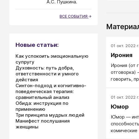
А.С. Пушкина.
ВСЕ СОБЫТИЯ
Материал
Новые статьи:
01 окт. 2022 г
Ирония
Как успокоить эмоциональную
супругу
Ирония (от г
Духовность: путь добра,
отговорка) 
ответственности и умного
говорить, п
действия
Синтон-подход и когнитивно-
притворяетс
поведенческая терапия:
свое знание,
сравнительный анализ
01 окт. 2022 г
обратное то
Обида: инструкция по
Юмор
действитель
применению
(и это долж
Три принципа мудрых людей
Ю́мор — ин
слушателям)
Манифест послушания
способность
женщины
комические
связано с у