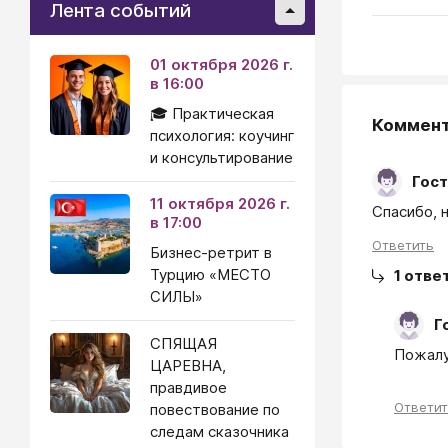
Лента событий
01 октября 2026 г.
в 16:00
🎓 Практическая
Коммен
психология: коучинг
и консультирование
Гост
11 октября 2026 г.
в 17:00
Ответить
Бизнес-ретрит в
Турцию «МЕСТО
1
отве
СИЛЫ»
Г
СПЯЩАЯ
Пожалу
ЦАРЕВНА,
правдивое
Ответи
повествование по
следам сказочника