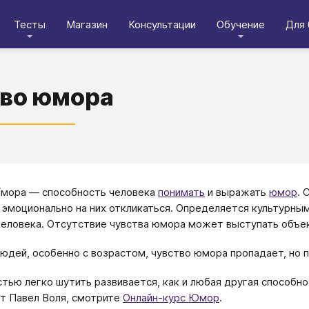
Тесты
Магазин
Консультации
Обучение
Для 
во юмора
ю́мора ― способность человека
понимать
и выражать
юмор
. 
 эмоционально на них откликаться. Определяется культурны
человека. Отсутствие чувства юмора может выступать объ
людей, особенно с возрастом, чувство юмора пропадает, но 
тью легко шутить развивается, как и любая другая способно
т Павел Воля, смотрите
Онлайн-курс Юмор
.