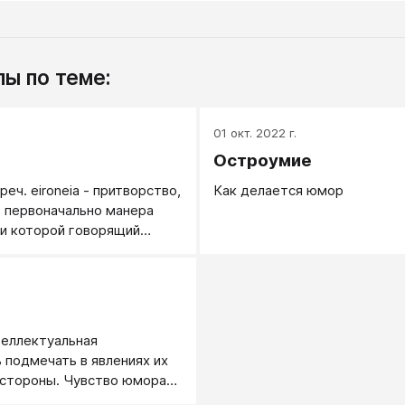
ы по теме:
.
01 окт. 2022 г.
Остроумие
реч. eironeia - притворство,
Как делается юмор
- первоначально манера
ри которой говорящий
я незнающим, несмотря на
 или говорит нечто
.
му, что он в
ности думает или считает
но быть понято не всем
теллектуальная
.
 подмечать в явлениях их
 стороны. Чувство юмора
мением субъекта