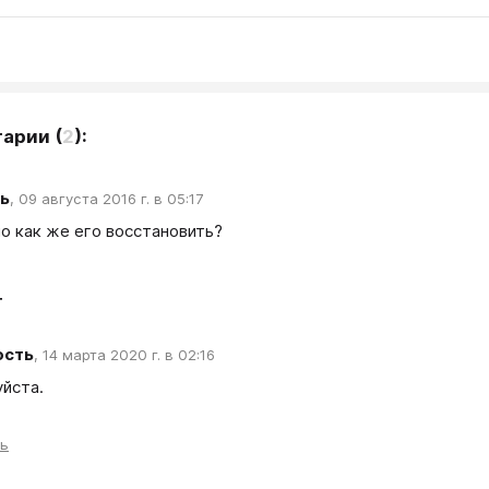
тарии
(
2
):
ь
,
09 августа 2016 г. в 05:17
т
ость
,
14 марта 2020 г. в 02:16
йста.
ть