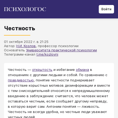
Войти
Честность
01 октября 2022 г. в 21:25
Автор:
Н.И. Козлов
, профессор психологии
Основатель
Университета практической психологии
Телеграмм-канал
t.me/kozlovni
​​​​​​​Честность —
открытость
и избегание
обмана
в
отношениях с другими людьми и собой. По сравнению с
правдивостью
, понятие честности подчеркивает
отсутствие корыстных мотивов дезинформации и вместе
с тем снисходительней относится к непредумышленному
введению в заблуждение: считается, что человек может
оставаться честным, если сообщает другому неправду,
в которую верит сам. Антоним понятия — лживость.
Честность не всегда удобна, но честные люди уважают
честных людей.