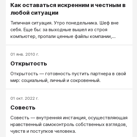
Как оставаться искренним и честным в
любой ситуации
Типичная ситуация. Утро понедельника. Шеф вне
себя. Еще бы: за выходные вышел из строя
компьютер, пропали ценные файлы компании,
касающиеся проведения выставки через две
недели. Эх, столько усилий было отдано на
01 янв. 2010 г.
создание этих документов! А ведь еще гости
Открытость
ожидаются из-за границы!
Открытость — готовность пустить партнера в свой
мир: социальный, личный и сокровенный.
01 окт. 2022 г.
Совесть
Совесть — внутренняя инстанция, осуществляющая
нравственный самоконтроль собственных взглядов,
чувств и поступков человека.