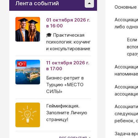
Лента событий
Основные 
Ассоциаци
01 октября 2026 г.
в 16:00
либо одно
🎓 Практическая
Если
психология: коучинг
вспо
и консультирование
сраз
11 октября 2026 г.
Ассоциаци
в 17:00
напоминае
Бизнес-ретрит в
Турцию «МЕСТО
Ассоциаци
СИЛЫ»
ассоциаци
Геймификация.
Ассоциати
Заполните Личную
следующий
страницу!
ребенок, с
Задача вро