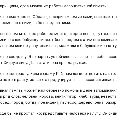
принципы, организующие работы ассоциативной пвмяти:
я по смежности. Образы, воспринимаемые нами, вызывают 
временно с ними, либо вслед за ними.
 вы вспомните свое рабочее место, скорее всего, тут же всп
мните свою бабушку: может быть, рядом с этим воспоминан
у вспомнили ее дачу, если вы приезжали к бабушке именно т
я по сходству. Это парень устойчиво вызывает на себя ассо
т Хитрую лису. Да, кстати, она правда рыжая.
я по контрасту. Если я скажу Рай, вам легко ответить на это
и по контрасту, их также продуцирует наша ассоциативная п
вная память может нам серьезно помочь в деле запоминани
 ряд слов: человек, корова, вентилятор, хлеб, зубы, невеста
осед, город, ботва, президент, пылесос, дерево, река, базар
де бы не простая, но: представьте человека на лугу. Он сиди