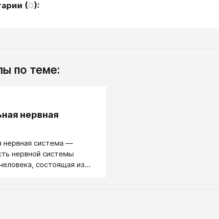
тарии
(
0
):
ы по теме:
.
ная нервная
я нервная система ―
сть нервной системы
человека, состоящая из
ервных клеток (нейронов) и
в.