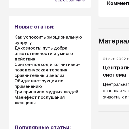
ВСЕ СОБЫТИЯ
Коммен
Новые статьи:
Как успокоить эмоциональную
Материал
супругу
Духовность: путь добра,
ответственности и умного
действия
01 окт. 2022 г
Синтон-подход и когнитивно-
Централь
поведенческая терапия:
система
сравнительный анализ
Обида: инструкция по
Центральна
применению
основная ча
Три принципа мудрых людей
животных и 
Манифест послушания
женщины
скопления н
их отростко
Популярные статьи: