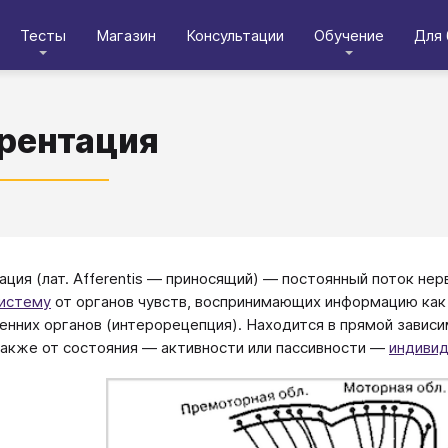
Тесты
Магазин
Консультации
Обучение
Для 
рентация
ция (лат. Afferentis — приносящий) — постоянный поток не
систему
от органов чувств, воспринимающих информацию как 
ренних органов (интерорецепция). Находится в прямой зави
также от состояния — активности или пассивности —
индиви