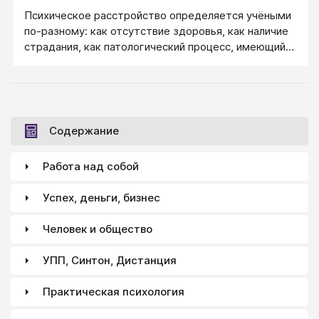
Психическое расстройство определяется учёными
по-разному: как отсутствие здоровья, как наличие
страдания, как патологический процесс, имеющий
либо физическую, либо психическую природу. Если в
соматической практике понятие расстройства
вызывает споры, то в психиатрии — тем более.
Психически больной человек может испытывать
сильные субъективные страдания, не имея при этом
Содержание
никаких внешних объективных признаков
физической патологии, и наоборот, при
Работа над собой
неадекватном поведении чувствовать себя
прекрасно, в то время как все окружающие
Успех, деньги, бизнес
считают его психически больным.
Человек и общество
УПП, Синтон, Дистанция
Практическая психология