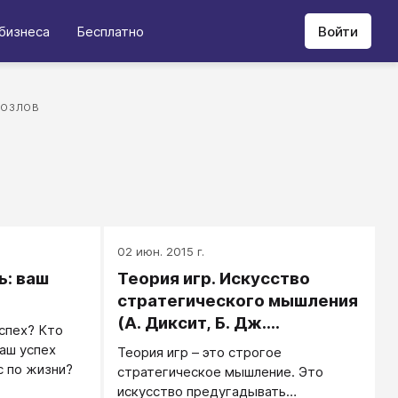
бизнеса
Бесплатно
Войти
КОЗЛОВ
02 июн. 2015 г.
ь: ваш
Теория игр. Искусство
стратегического мышления
(А. Диксит, Б. Дж.
спех? Кто
Нейлбафф)
ваш успех
Теория игр – это строгое
с по жизни?
стратегическое мышление. Это
искусство предугадывать