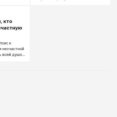
следующий ход соперника вкупе со
знанием того, что он занимается тем
же самым. Основная часть теории
, кто
противоречит обычной житейской
мудрости и здравому смыслу,
есчастную
поэтому ее изучение может
сформировать новый взгляд на
псис к
устройство мира и взаимодействие
 несчастной
людей. На примерах из кино, спорта,
ь всей душой
политики, истории авторы
показывают, как почти все компании
и люди вовлечены во
взаимодействия, описываемые
теорией игр. Знание этого предмета
сделает вас более успешным в
бизнесе и жизни.