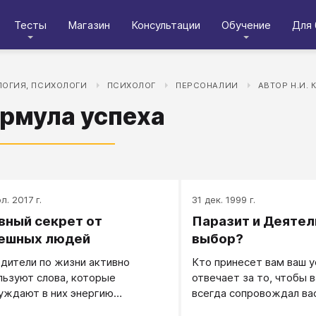
Тесты
Магазин
Консультации
Обучение
Для 
ОГИЯ, ПСИХОЛОГИ
ПСИХОЛОГ
ПЕРСОНАЛИИ
АВТОР Н.И. 
рмула успеха
л. 2017 г.
31 дек. 1999 г.
вный секрет от
Паразит и Деятел
ешных людей
выбор?
дители по жизни активно
Кто принесет вам ваш у
льзуют слова, которые
отвечает за то, чтобы 
уждают в них энергию
всегда сопровождал ва
шности!