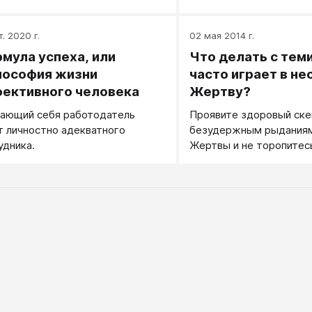
т. 2020 г.
02 мая 2014 г.
мула успеха, или
Что делать с теми
ософия жизни
часто играет в н
ективного человека
Жертву?
ающий себя работодатель
Проявите здоровый ске
т личностно адекватного
безудержным рыданиям
удника.
Жертвы и не торопитес
ее жалеть.