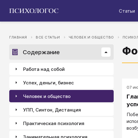
Статьи
ГЛАВНАЯ
ВСЕ СТАТЬИ
ЧЕЛОВЕК И ОБЩЕСТВО
ПСИХОЛ
Фо
Содержание
Работа над собой
Успех, деньги, бизнес
07 ию
Гла
Человек и общество
усп
УПП, Синтон, Дистанция
Побе
испо
Практическая психология
возб
успе
Занимательная психология