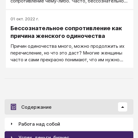
сопротивление чему-либо. Часто, бессознательное
сопротивление рассматривается как глубинная
причина тех или иных проблем и является способом
01 окт. 2022 г.
ухода от личной ответственности.
Бессознательное сопротивление как
причина женского одиночества
Причин одиночества много, можно продолжить их
перечисление, но что это даст? Многие женщины
часто и сами прекрасно понимают, что им нужно
делать, что изменить в своем поведении.
Содержание
Работа над собой
Успех, деньги, бизнес