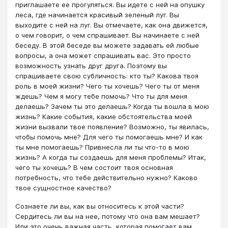
приглашаете ее прогуляться. Вы идете с ней на опушку
леса, где начинается красивый зеленый луг. Вы
выходите с ней на луг. Вы отмечаете, как она движется,
о чем говорит, о чем спрашивает. Вы начинаете с ней
беседу. В этой беседе вы можете задавать ей любые
вопросы, а она может спрашивать вас. Это просто
возможность узнать друг друга. Поэтому вы
спрашиваете свою субличность: кто ты? Какова твоя
роль в моей жизни? Чего ты хочешь? Чего ты от меня
ждешь? Чем я могу тебе помочь? Что ты для меня
делаешь? Зачем ты это делаешь? Когда ты вошла в мою
жизнь? Какие события, какие обстоятельства моей
жизни вызвали твое появление? Возможно, ты явилась,
чтобы помочь мне? Для чего ты помогаешь мне? И как
ты мне помогаешь? Привнесла ли ты что-то в мою
жизнь? А когда ты создаешь для меня проблемы? Итак,
чего ты хочешь? В чем состоит твоя основная
потребность, что тебе действительно нужно? Каково
твое сущностное качество?
Сознаете ли вы, как вы относитесь к этой части?
Сердитесь ли вы на нее, потому что она вам мешает?
Или это очень важная часть, которая помогает вам,