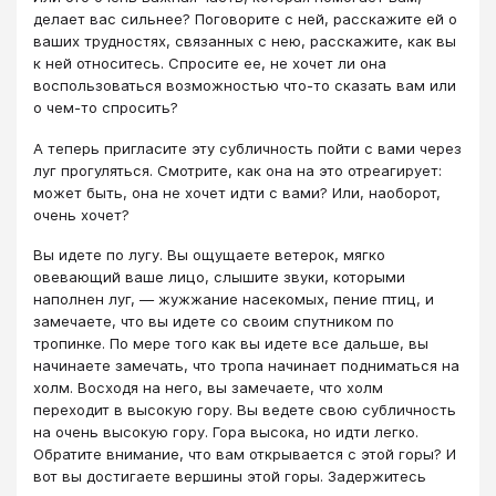
делает вас сильнее? Поговорите с ней, расскажите ей о
ваших трудностях, связанных с нею, расскажите, как вы
к ней относитесь. Спросите ее, не хочет ли она
воспользоваться возможностью что-то сказать вам или
о чем-то спросить?
А теперь пригласите эту субличность пойти с вами через
луг прогуляться. Смотрите, как она на это отреагирует:
может быть, она не хочет идти с вами? Или, наоборот,
очень хочет?
Вы идете по лугу. Вы ощущаете ветерок, мягко
овевающий ваше лицо, слышите звуки, которыми
наполнен луг, — жужжание насекомых, пение птиц, и
замечаете, что вы идете со своим спутником по
тропинке. По мере того как вы идете все дальше, вы
начинаете замечать, что тропа начинает подниматься на
холм. Восходя на него, вы замечаете, что холм
переходит в высокую гору. Вы ведете свою субличность
на очень высокую гору. Гора высока, но идти легко.
Обратите внимание, что вам открывается с этой горы? И
вот вы достигаете вершины этой горы. Задержитесь