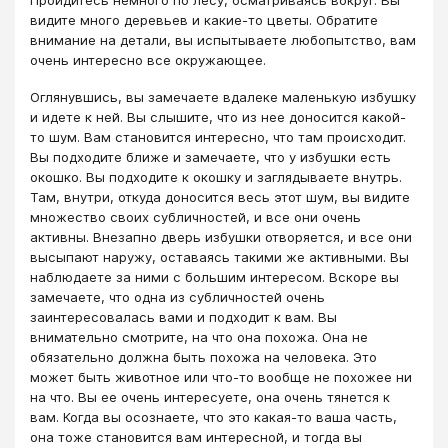
Пройдитесь немного по лесу, осматриваясь вокруг. Вы
видите много деревьев и какие-то цветы. Обратите
внимание на детали, вы испытываете любопытство, вам
очень интересно все окружающее.
Оглянувшись, вы замечаете вдалеке маленькую избушку
и идете к ней. Вы слышите, что из нее доносится какой-
то шум. Вам становится интересно, что там происходит.
Вы подходите ближе и замечаете, что у избушки есть
окошко. Вы подходите к окошку и заглядываете внутрь.
Там, внутри, откуда доносится весь этот шум, вы видите
множество своих субличностей, и все они очень
активны. Внезапно дверь избушки отворяется, и все они
высыпают наружу, оставаясь такими же активными. Вы
наблюдаете за ними с большим интересом. Вскоре вы
замечаете, что одна из субличностей очень
заинтересовалась вами и подходит к вам. Вы
внимательно смотрите, на что она похожа. Она не
обязательно должна быть похожа на человека. Это
может быть животное или что-то вообще не похожее ни
на что. Вы ее очень интересуете, она очень тянется к
вам. Когда вы осознаете, что это какая-то ваша часть,
она тоже становится вам интересной, и тогда вы