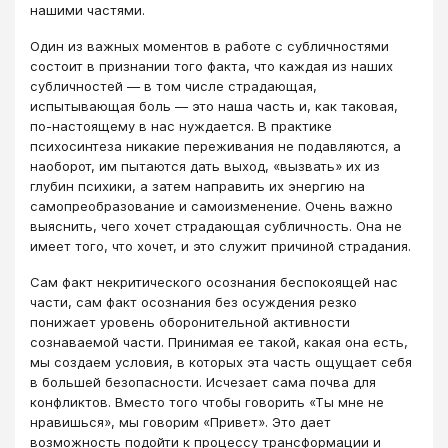
нашими частями.
Один из важных моментов в работе с субличностями
состоит в признании того факта, что каждая из наших
субличностей — в том числе страдающая,
испытывающая боль — это наша часть и, как таковая,
по-настоящему в нас нуждается. В практике
психосинтеза никакие переживания не подавляются, а
наоборот, им пытаются дать выход, «вызвать» их из
глубин психики, а затем направить их энергию на
самопреобразование и самоизменение. Очень важно
выяснить, чего хочет страдающая субличность. Она не
имеет того, что хочет, и это служит причиной страдания.
Сам факт некритического осознания беспокоящей нас
части, сам факт осознания без осуждения резко
понижает уровень оборонительной активности
сознаваемой части. Принимая ее такой, какая она есть,
мы создаем условия, в которых эта часть ощущает себя
в большей безопасности. Исчезает сама почва для
конфликтов. Вместо того чтобы говорить «Ты мне не
нравишься», мы говорим «Привет». Это дает
возможность подойти к процессу трансформации и