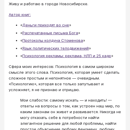
Живу и работаю в городе Новосибирске.
Автор книг:
«
Деньги приходят во сне
»
«
Распечатанные письма Бога
»
«
Протоколы колдуна Стоменова
»
«
Язык политических телодвижений
»
«
Психология рекламы: реклама, НЛП и 25 кадр
»
Сфера моих интересов: Психология в самом широком
смысле этого слова. Психология, которая умеет сделать
сложное простым и непонятное — очевидным.
«Психологию», которая все только запутывает и
усложняет, я не признаю и отрицаю.
Мои слабости: самому искать — и находить! —
ответы на вопросы о том, как устроен наш мир, по
каким законам он живет и развивается. Никогда не
могу отказать себе в потребности найти
элегантное решение для любой проблемы, найти
простое объяснение любому феномену, любому