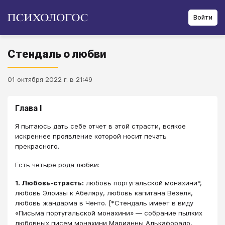
Войти
Стендаль о любви
01 октября 2022 г. в 21:49
Глава I
Я пытаюсь дать себе отчет в этой страсти, всякое
искреннее проявление которой носит печать
прекрасного.
Есть четыре рода любви:
1. Любовь-страсть:
любовь португальской монахини*,
любовь Элоизы к Абеляру, любовь капитана Везеля,
любовь жандарма в Ченто. [*Стендаль имеет в виду
«Письма португальской монахини» — собрание пылких
любовных писем монахини Марианны Алькафорадо,