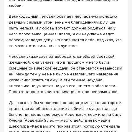
любви.
Великодушный человек осыпает несчастную молодую
девушку самыми утонченными благодеяниями; лучше
быть нельзя, и любовь вот-вот должна родиться; но у
него плохо вылощенная шляпа, и он неуклюже ездит
верхом; молодая девушка признается себе, вздыхая, что
не может ответить на его чувства.
Человек ухаживает за добродетельнейшей светской
женщиной, она узнает, что в прошлом у него были
смешные физические неудачи: он становится невыносим
ей. Между тем у нее не было ни малейшего намерения
когда-либо отдаться ему, и эти тайные неудачи
нисколько не умаляют ни ума его, ни его любезности.
Просто-напросто кристаллизация стала невозможной.
Для того чтобы человеческое сердце могло с восторгом
приняться за обожествление любимого существа, где
бы оно ни предстало ему, в Арденском лесу или на балу
Кулона [Арденский лес — место действия комедии
Шекспира «Как вам это понравится», которую Стендаль
очень любил. Кулоны — семья знаменитых танцоров в