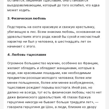
останется; лишенная тщеславия, она становится
выздоравливающим, который до того ослабел, что едва
может ходить.
3. Физическая любовь
Подстеречь на охоте красивую и свежую крестьянку,
убегающую в лес. Всем знакома любовь, основанная на
удовольствиях этого рода; какой бы сухой и несчастный
характер ни был у человека, в шестнадцать лет он
начинает с этого.
4. Любовь-тщеславие
Огромное большинство мужчин, особенно во Франции,
желают обладать и обладают женщинами, которые в
моде, как красивыми лошадьми, как необходимым
предметом роскоши молодого человека; более или
менее польщенное, более или менее возбужденное,
тщеславие рождает порывы восторга. Иной раз, но
далеко не всегда, тут есть физическая любовь; часто нет
даже физического удовольствия. «В глазах буржуа
герцогине никогда не бывает больше тридцати лет», —
говорила герцогиня де Шон, а люди, близкие ко двору