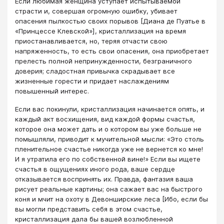
Если любимая женщина уступает испытываемой
страсти и, совершая огромную ошибку, убивает
опасения пылкостью своих порывов [Диана де Пуатье в
«Принцессе Клевской»], кристаллизация на время
приостанавливается, но, теряя отчасти свою
напряженность, то есть свои опасения, она приобретает
прелесть полной непринужденности, безграничного
доверия; сладостная привычка скрадывает все
жизненные горести и придает наслаждениям
повышенный интерес.
Если вас покинули, кристаллизация начинается опять, и
каждый акт восхищения, вид каждой формы счастья,
которое она может дать и о котором вы уже больше не
помышляли, приводит к мучительной мысли: «Это столь
пленительное счастье никогда уже не вернется ко мне!
И я утратила его по собственной вине!» Если вы ищете
счастья в ощущениях иного рода, ваше сердце
отказывается воспринять их. Правда, фантазия ваша
рисует реальные картины; она сажает вас на быстрого
коня и мчит на охоту в Девонширские леса [Ибо, если бы
вы могли представить себя в этом счастье,
кристаллизация дала бы вашей возлюбленной