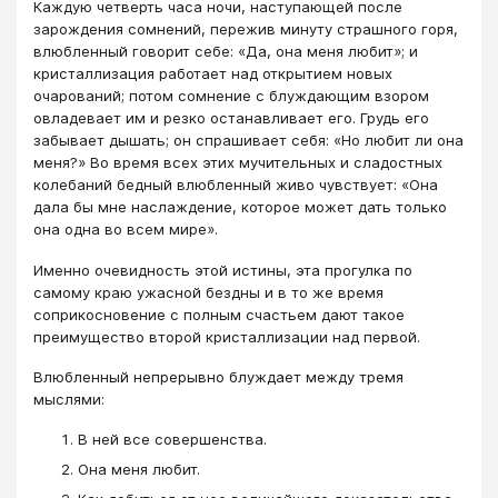
Каждую четверть часа ночи, наступающей после
зарождения сомнений, пережив минуту страшного горя,
влюбленный говорит себе: «Да, она меня любит»; и
кристаллизация работает над открытием новых
очарований; потом сомнение с блуждающим взором
овладевает им и резко останавливает его. Грудь его
забывает дышать; он спрашивает себя: «Но любит ли она
меня?» Во время всех этих мучительных и сладостных
колебаний бедный влюбленный живо чувствует: «Она
дала бы мне наслаждение, которое может дать только
она одна во всем мире».
Именно очевидность этой истины, эта прогулка по
самому краю ужасной бездны и в то же время
соприкосновение с полным счастьем дают такое
преимущество второй кристаллизации над первой.
Влюбленный непрерывно блуждает между тремя
мыслями:
В ней все совершенства.
Она меня любит.