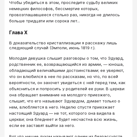
Чтобы убедиться в этом, проследите судьбу великих
немецких философов, бессмертие которых,
провозглашавшееся столько раз, никогда не длилось
больше тридцати или сорока лет...
Глава X
​​​​​В доказательство кристаллизации я расскажу лишь
следующий случай (Эмполи, июнь 1819 г.).
Молодая девушка слышит разговоры о том, что Эдуард,
родственник ее, возвращающийся из армии, — юноша,
обладающий величайшими достоинствами; ее уверяют,
что он влюбился в нее по рассказам, но что, по всей
вероятности, он захочет увидеться с ней перед тем, как
объясниться и попросить у родителей ее руки. В церкви
она обращает внимание на молодого приезжего,
слышит, что его называют Эдуардом, думает только о
нем, влюбляется в него. Неделю спустя приезжает
настоящий Эдуард — не тот, которого она видела в
церкви; она бледнеет и будет несчастна всю жизнь,
если ее заставят выйти за него.
Вот что нищие духом называют одним из безрассудств