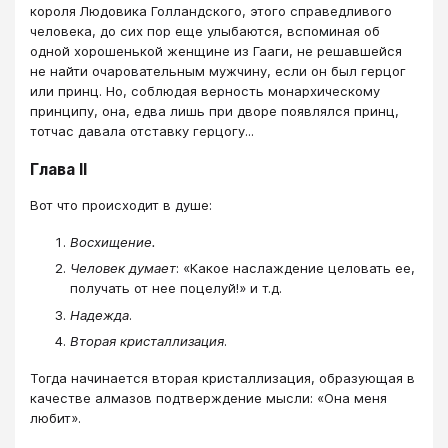
короля Людовика Голландского, этого справедливого
человека, до сих пор еще улыбаются, вспоминая об
одной хорошенькой женщине из Гааги, не решавшейся
не найти очаровательным мужчину, если он был герцог
или принц. Но, соблюдая верность монархическому
принципу, она, едва лишь при дворе появлялся принц,
тотчас давала отставку герцогу...
Глава II
Вот что происходит в душе:
Восхищение.
Человек думает
: «Какое наслаждение целовать ее,
получать от нее поцелуй!» и т.д.
Надежда
.
Вторая кристаллизация
.
Тогда начинается вторая кристаллизация, образующая в
качестве алмазов подтверждение мысли: «Она меня
любит».