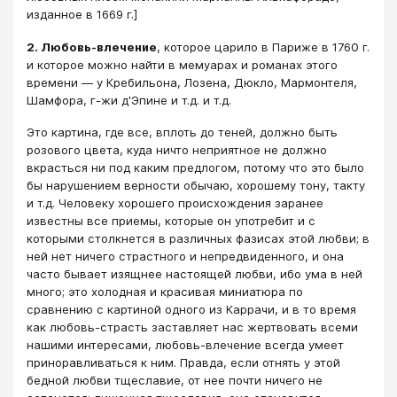
изданное в 1669 г.]
2. Любовь-влечение
, которое царило в Париже в 1760 г.
и которое можно найти в мемуарах и романах этого
времени — у Кребильона, Лозена, Дюкло, Мармонтеля,
Шамфора, г-жи д'Эпине и т.д. и т.д.
Это картина, где все, вплоть до теней, должно быть
розового цвета, куда ничто неприятное не должно
вкрасться ни под каким предлогом, потому что это было
бы нарушением верности обычаю, хорошему тону, такту
и т.д. Человеку хорошего происхождения заранее
известны все приемы, которые он употребит и с
которыми столкнется в различных фазисах этой любви; в
ней нет ничего страстного и непредвиденного, и она
часто бывает изящнее настоящей любви, ибо ума в ней
много; это холодная и красивая миниатюра по
сравнению с картиной одного из Каррачи, и в то время
как любовь-страсть заставляет нас жертвовать всеми
нашими интересами, любовь-влечение всегда умеет
приноравливаться к ним. Правда, если отнять у этой
бедной любви тщеславие, от нее почти ничего не