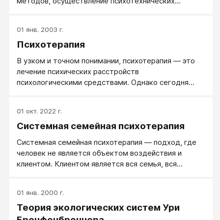
методов, осуществление психотехнических
действий и контроль терапевтических эффектов.
01 янв. 2003 г.
Психотерапия
В узком и точном понимании, психотерапия — это
лечение психических расстройств
психологическими средствами. Однако сегодня
понятие психотерапии все более расширяется,
выходя за рамки только лечения и по сути смыкаясь
01 окт. 2022 г.
с понятием психологической помощи.
Системная семейная психотерапия
Системная семейная психотерапия — подход, где
человек не является объектом воздействия и
клиентом. Клиентом является вся семья, вся
семейная система, именно она — объект
психотерапевтического воздействия.
01 янв. 2000 г.
Теория экологических систем Ури
Бронфенбреннера