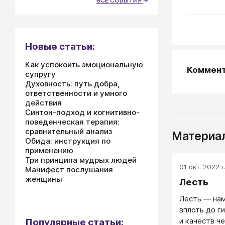
ВСЕ СОБЫТИЯ
Новые статьи:
Как успокоить эмоциональную
Коммен
супругу
Духовность: путь добра,
ответственности и умного
действия
Синтон-подход и когнитивно-
поведенческая терапия:
сравнительный анализ
Материал
Обида: инструкция по
применению
Три принципа мудрых людей
01 окт. 2022 г
Манифест послушания
женщины
Лесть
Лесть — нам
вплоть до г
и качеств ч
Популярные статьи: