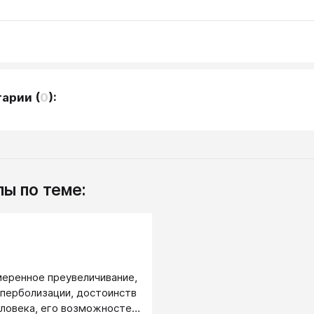
тарии
(
0
):
ы по теме:
.
еренное преувеличивание,
иперболизации, достоинств
еловека, его возможностей