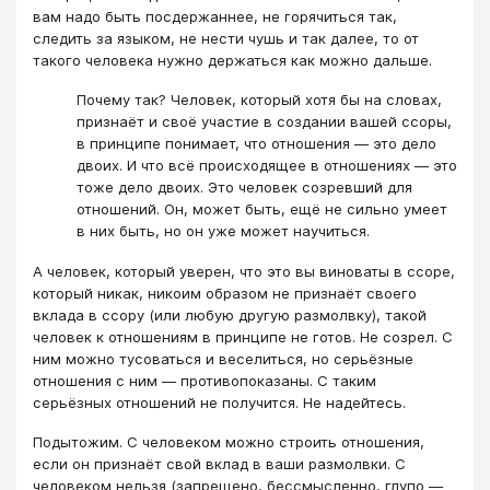
вам надо быть посдержаннее, не горячиться так,
следить за языком, не нести чушь и так далее, то от
такого человека нужно держаться как можно дальше.
Почему так? Человек, который хотя бы на словах,
признаёт и своё участие в создании вашей ссоры,
в принципе понимает, что отношения — это дело
двоих. И что всё происходящее в отношениях — это
тоже дело двоих. Это человек созревший для
отношений. Он, может быть, ещё не сильно умеет
в них быть, но он уже может научиться.
А человек, который уверен, что это вы виноваты в ссоре,
который никак, никоим образом не признаёт своего
вклада в ссору (или любую другую размолвку), такой
человек к отношениям в принципе не готов. Не созрел. С
ним можно тусоваться и веселиться, но серьёзные
отношения с ним — противопоказаны. С таким
серьёзных отношений не получится. Не надейтесь.
Подытожим. С человеком можно строить отношения,
если он признаёт свой вклад в ваши размолвки. С
человеком нельзя (запрещено, бессмысленно, глупо —