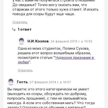
у нас с вами не получиться строить отношения! 
До свиданья? Точно могу сказать вам, что 
старикам от этого только хуже станет. И искать 
повода для ссоры будут еще чаще.
Ответить
1
ответ
Н.И. Козлов
,
24 февраля 2015 г. в 10:55
Одна из моих студенток, Полина Сухова, 
решила этот вопрос волшебным образом, 
посмотрите статью "
Чудесное признание в 
любви
".
Ответить
Гость
,
27 февраля 2014 г. в 16:57
Вы пишете: кто этого категорически не умеет 
(выходить из ссоры, обсуждать по-доброму, 
попросить прощения), с тем не связывайтесь 
никогда. А если это собственная мать? Что тогда 
делать? Отказаться от общения с матерью?