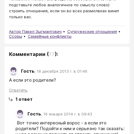
подставьте любое аналогичное по смыслу слово)
строить отношения, если он во всех размолвках винит
только вас.
Автор Павел Зыгмантович
Супружеские отношения
Ссоры
Семейные конфликты
Комментарии
(
17
):
Гость
,
18 декабря 2013 г. в 01:46
А если это родители?
Ответить
1
ответ
Гость
,
16 января 2014 г. в 09:43
 Вот точно интересный ворос - а если это 
родители? Подойти к ним и серьезно так сказать: 