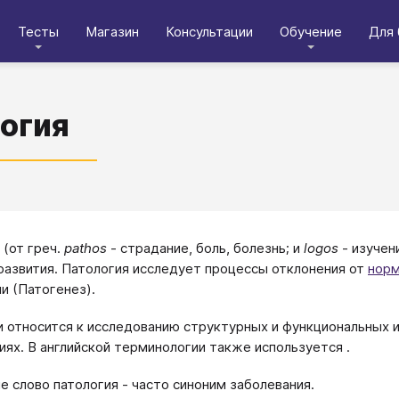
Тесты
Магазин
Консультации
Обучение
Для 
огия
 (от греч.
pathos
- страдание, боль, болезнь; и
logos
- изучен
развития. Патология исследует процессы отклонения от
нор
и (Патогенез).
и относится к исследованию структурных и функциональных из
иях. В английской терминологии также используется .
е слово патология - часто синоним заболевания.