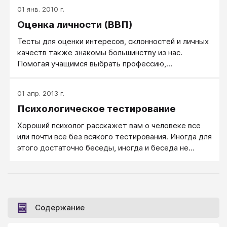
01 янв. 2010 г.
Оценка личности (ВВП)
Тесты для оценки интересов, склонностей и личных
качеств также знакомы большинству из нас.
Помогая учащимся выбрать профессию,
консультанты смогут предложить лучший выбор,
если им что-то известно об учащемся помимо его
01 апр. 2013 г.
академической успеваемости. Отбирая кандидатов
Психологическое тестирование
на высокие посты, наниматели часто хотят знать их
стиль общения, способность справляться со
Хороший психолог расскажет вам о человеке все
стрессом и т. д.
или почти все без всякого тестирования. Иногда для
этого достаточно беседы, иногда и беседа не
нужна, достаточно одного взгляда: на лицо
человека, на его походку, достаточно услышать
интонации его разговора. Однако хороших
психологов мало, а разбираться в людях нужно, и
вот тут пригождаются как раз психологические
Содержание
тесты.