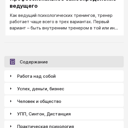
ведущего
Как ведущий психологических тренингов, тренер
работает чаще всего в трех вариантах. Первый
вариант – быть внутренним тренером в той или иной
организации (компании), проводя тренинги для
сотрудников этой организации. Чаще всего это
работа бизнес-тренера, но в некоторых компаниях
(например, крупных сетевых компаниях) это
проведение личностных тренингов, направленных на
Содержание
выработку коммуникативных умений, лидерских
качеств, умению работать с людьми.
Работа над собой
Успех, деньги, бизнес
Человек и общество
УПП, Синтон, Дистанция
Практическая психология