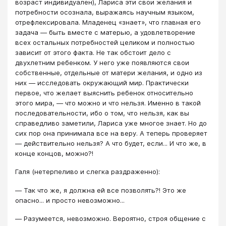
возраст индивидуален), Лариса эти свои желания и
потребности осознала, выражаясь научным языком,
отрефлексировала. Младенец «знает», что главная его
задача ― быть вместе с матерью, а удовлетворение
всех остальных потребностей целиком и полностью
зависит от этого факта. Не так обстоит дело с
двухлетним ребенком. У него уже появляются свои
собственные, отдельные от матери желания, и одно из
них ― исследовать окружающий мир. Практически
первое, что желает выяснить ребенок относительно
этого мира, ― что можно и что нельзя. Именно в такой
последовательности, ибо о том, что нельзя, как вы
справедливо заметили, Лариса уже многое знает. Но до
сих пор она принимала все на веру. А теперь проверяет
― действительно нельзя? А что будет, если... И что же, в
конце концов, можно?!
Галя (нетерпеливо и слегка раздраженно):
― Так что же, я должна ей все позволять?! Это же
опасно... и просто невозможно...
― Разумеется, невозможно. Вероятно, строя общение с