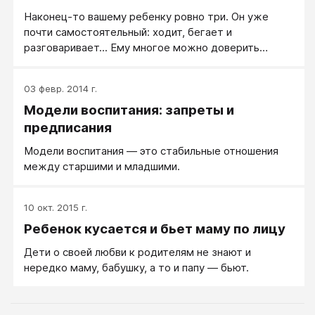
первое событие стоит того, чтобы его
Наконец-то вашему ребенку ровно три. Он уже
отпраздновали, а второе указывает на наступление
почти самостоятельный: ходит, бегает и
тяжелых времен и вызывает, по крайней мере,
разговаривает... Ему многое можно доверить
легкий ужас, если не ярость.
самому. Ваши требования непроизвольно
возрастают. Он во всем пытается помочь вам. И
03 февр. 2014 г.
вдруг... вдруг... С вашим любимцем что-то
Модели воспитания: запреты и
происходит. Он меняется прямо на глазах. И самое
главное - в худшую сторону. Как будто кто-то
предписания
подменил ребенка и вместо уступчивого, мягкого и
Модели воспитания — это стабильные отношения
податливого, как пластилин, человечка, подсунул
между старшими и младшими.
вам вредное, своенравное, упрямое капризное
существо.
10 окт. 2015 г.
Ребенок кусается и бьет маму по лицу
Дети о своей любви к родителям не знают и
нередко маму, бабушку, а то и папу — бьют.