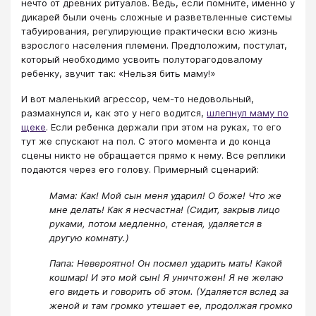
нечто от древних ритуалов. Ведь, если помните, именно у
дикарей были очень сложные и разветвленные системы
табуирования, регулирующие практически всю жизнь
взрослого населения племени. Предположим, постулат,
который необходимо усвоить полуторагодовалому
ребенку, звучит так: «Нельзя бить маму!»
И вот маленький агрессор, чем-то недовольный,
размахнулся и, как это у него водится,
шлепнул маму по
щеке
. Если ребенка держали при этом на руках, то его
тут же спускают на пол. С этого момента и до конца
сцены никто не обращается прямо к нему. Все реплики
подаются через его голову. Примерный сценарий:
Мама: Как! Мой сын меня ударил! О боже! Что же
мне делать! Как я несчастна! (Сидит, закрыв лицо
руками, потом медленно, стеная, удаляется в
другую комнату.)
Папа: Невероятно! Он посмел ударить мать! Какой
кошмар! И это мой сын! Я уничтожен! Я не желаю
его видеть и говорить об этом. (Удаляется вслед за
женой и там громко утешает ее, продолжая громко