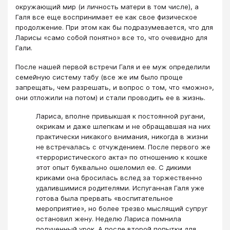
окружающий мир (и личность матери в том числе), а
Галя все еще воспринимает ее как свое физическое
продолжение. При этом как бы подразумевается, что для
Ларисы «само собой понятно» все то, что очевидно для
Гали.
После нашей первой встречи Галя и ее муж определили
семейную систему табу (все же им было проще
запрещать, чем разрешать, и вопрос о том, что «можно»,
они отложили на потом) и стали проводить ее в жизнь.
Лариса, вполне привыкшая к постоянной ругани,
окрикам и даже шлепкам и не обращавшая на них
практически никакого внимания, никогда в жизни
не встречалась с отчуждением. После первого же
«террористического акта» по отношению к кошке
этот опыт буквально ошеломил ее. С дикими
криками она бросилась вслед за торжественно
удалившимися родителями. Испуганная Галя уже
готова была прервать «воспитательное
мероприятие», но более трезво мыслящий супруг
остановил жену. Неделю Лариса помнила
полученный урок. А после второй попытки для