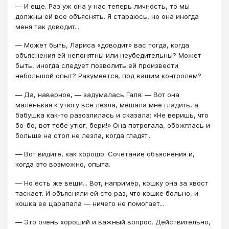
― И еще. Раз уж она у нас теперь личность, то мы
должны ей все объяснять. Я стараюсь, но она иногда
меня так доводит...
― Может быть, Лариса «доводит» вас тогда, когда
объяснения ей непонятны или неубедительны? Может
быть, иногда следует позволить ей произвести
небольшой опыт? Разумеется, под вашим контролем?
― Да, наверное, ― задумалась Галя. ― Вот она
маленькая к утюгу все лезла, мешала мне гладить, а
бабушка как-то разозлилась и сказала: «Не веришь, что
бо-бо, вот тебе утюг, бери!» Она потрогала, обожглась и
больше на стол не лезла, когда гладят...
― Вот видите, как хорошо. Сочетание объяснения и,
когда это возможно, опыта.
― Но есть же вещи... Вот, например, кошку она за хвост
таскает. И объясняли ей сто раз, что кошке больно, и
кошка ее царапала ― ничего не помогает...
― Это очень хороший и важный вопрос. Действительно,