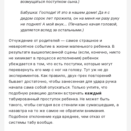
возмущаться поступком сына.)
Бабушка: Господи! И это в нашем доме! Да я с
дедом сорок лет прожила, он на меня ни разу руку
не поднял! А мой внук... (Печально качая головой,
удаляется вслед за остальными.)
Отчуждение от родителей ― самое страшное и
невероятное событие в жизни маленького ребенка. В
результате вышеописанной сцены (если, конечно, никто
не хихикает в процессе исполнения) ребенок
убеждается в том, что есть поступки, которые могут
перевернуть его мир с ног на голову. Тут уж не до
экспериментов. Как правило, двух-трех повторений
бывает достаточно, чтобы занесенная для удара ручка
начала сама собой опускаться. Только учтите, что
подобную реакцию должен встречать
каждый
табуированный проступок ребенка. Не может быть
такого, чтобы сегодня все стенали как сумасшедшие, а
назавтра на то же самое не обратили внимания.
Подобное отклонение куда вреднее, чем отказ от
системы табу вообще.