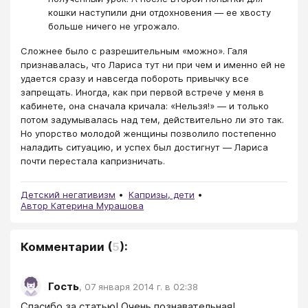
кошки наступили дни отдохновения ― ее хвосту
больше ничего не угрожало.
Сложнее было с разрешительным «можно». Галя
признавалась, что Лариса тут ни при чем и именно ей не
удается сразу и навсегда побороть привычку все
запрещать. Иногда, как при первой встрече у меня в
кабинете, она сначала кричала: «Нельзя!» ― и только
потом задумывалась над тем, действительно ли это так.
Но упорство молодой женщины позволило постепенно
наладить ситуацию, и успех был достигнут ― Лариса
почти перестала капризничать.
Детский негативизм
Капризы, дети
Автор Катерина Мурашова
Комментарии
(
5
):
Гость
,
07 января 2014 г. в 02:38
Спасибо за статью! Очень познавательная!