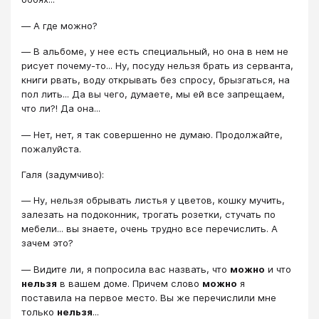
― А где можно?
― В альбоме, у нее есть специальный, но она в нем не
рисует почему-то... Ну, посуду нельзя брать из серванта,
книги рвать, воду открывать без спросу, брызгаться, на
пол лить... Да вы чего, думаете, мы ей все запрещаем,
что ли?! Да она...
― Нет, нет, я так совершенно не думаю. Продолжайте,
пожалуйста.
Галя (задумчиво):
― Ну, нельзя обрывать листья у цветов, кошку мучить,
залезать на подоконник, трогать розетки, стучать по
мебели... вы знаете, очень трудно все перечислить. А
зачем это?
― Видите ли, я попросила вас назвать, что
можно
и что
нельзя
в вашем доме. Причем слово
можно
я
поставила на первое место. Вы же перечислили мне
только
нельзя
...