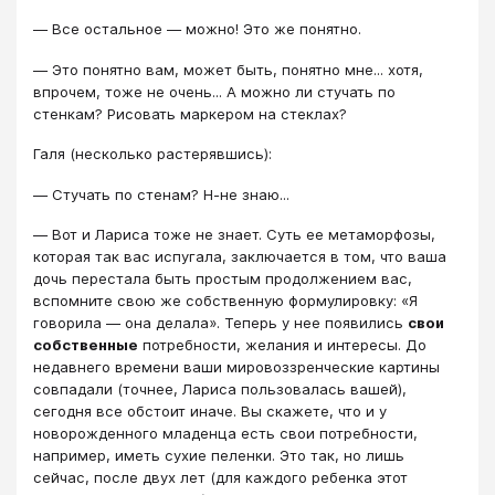
― Все остальное ― можно! Это же понятно.
― Это понятно вам, может быть, понятно мне... хотя,
впрочем, тоже не очень... А можно ли стучать по
стенкам? Рисовать маркером на стеклах?
Галя (несколько растерявшись):
― Стучать по стенам? Н-не знаю...
― Вот и Лариса тоже не знает. Суть ее метаморфозы,
которая так вас испугала, заключается в том, что ваша
дочь перестала быть простым продолжением вас,
вспомните свою же собственную формулировку: «Я
говорила ― она делала». Теперь у нее появились
свои
собственные
потребности, желания и интересы. До
недавнего времени ваши мировоззренческие картины
совпадали (точнее, Лариса пользовалась вашей),
сегодня все обстоит иначе. Вы скажете, что и у
новорожденного младенца есть свои потребности,
например, иметь сухие пеленки. Это так, но лишь
сейчас, после двух лет (для каждого ребенка этот