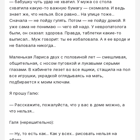
― бабушку чуть удар не хватил. У мужа со стола
схватила какую-то важную бумагу ― скомкала. И ведь
знает же, что нельзя. Все равно... На улице тоже...
Сначала ― не пойду гулять. Потом ― не пойду домой. Я
уже сама не понимаю ― чего ей надо. У невропатолога
были, он сказал: здорова. Правда, таблетки какие-то
выписал... Муж говорит: ты ее избаловала. А я ее вроде и
не баловала никогда...
Маленькая Лариса двух с половиной лет ― смешливая,
общительная, с носом пуговкой и лукавыми серыми
глазами. В кабинете лезет во все ящики, стащила на пол
все игрушки, украдкой оглядываясь на мать,
подбирается к моим ключам.
Я прошу Галю:
― Расскажите, пожалуйста, что у вас в доме можно, а
что нельзя...
Галя (нерешительно):
― Ну, то есть как... Как у всех... рисовать нельзя на
обоях...