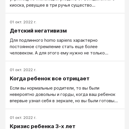
киоска, ревущее в три ручья существо
неопределенного пола, которое буквально волочет
по улице разгневанная или, наоборот, сама чуть не
01 окт. 2022 г.
плачущая мамаша, ― все это только верхушка
Детский негативизм
айсберга.
Для подлинного homo sapiens характерно
постоянное стремление стать еще более
человеком. А для этого ему нужно не только
вобрать в себя все то, что даст ему органическая
связь с родившим его. Ему нужны многие новые
01 окт. 2022 г.
связи за пределами узкого круга семьи. И в них он
Когда ребенок все отрицает
должен чувствовать себя не щепкой, плывущей по
течению, не организмом, реагирующим на
Если вы нормальные родители, то вы были
раздражители, не функционером, а личностью!
невероятно довольны и горды, когда ваш ребенок
впервые узнал себя в зеркале, но вы были готовы
свернуть ему шею, когда около двух с половиной
лет он встречал все ваши привлекательные и
01 окт. 2022 г.
разумные предложения громким и решительным
Кризис ребенка 3-х лет
«Нет!». На первый взгляд может показаться, что