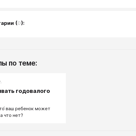
тарии
(
0
):
ы по теме:
.
ивать годовалого
?
то́ ваш ребенок может
 а что нет?