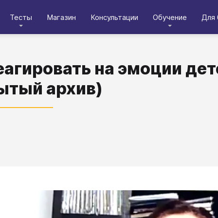
Тесты
Магазин
Консультации
Обучение
Для 
еагировать на эмоции дет
ытый архив)