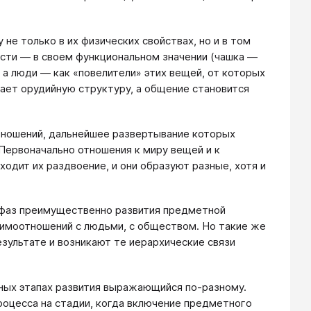
не только в их физических свойствах, но и в том
ости ― в своем функциональном значении (чашка ―
.), а люди ― как «повелители» этих вещей, от которых
тает орудийную структуру, а общение становится
отношений, дальнейшее развертывание которых
Первоначально отношения к миру вещей и к
дит их раздвоение, и они образуют разные, хотя и
 фаз преимущественно развития предметной
аимоотношений с людьми, с обществом. Но такие же
зультате и возникают те иерархические связи
зных этапах развития выражающийся по-разному.
роцесса на стадии, когда включение предметного