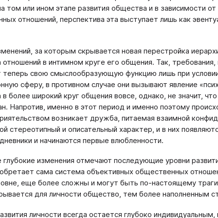
на том или ином этапе развития общества и в зависимости о
ных отношений, перспектива эта выступает лишь как эвент
зменений, за которым скрывается новая перестройка иерарх
 отношений в интимном круге его общения. Так, требования
 теперь свою смыслообразующую функцию лишь при условии,
нную сферу, в противном случае они вызывают явление «пси
 в более широкий круг общения вовсе, однако, не значит, чт
ан. Напротив, именно в этот период и именно поэтому проис
приятельством возникает дружба, питаемая взаимной конфи
ой стереотипный и описательный характер, и в них появляют
дневники и начинаются первые влюбленности.
 глубокие изменения отмечают последующие уровни развития
обретает сама система объективных общественных отношени
ровне, еще более сложны и могут быть по-настоящему траги
рывается для личности общество, тем более наполненным ст
азвития личности всегда остается глубоко индивидуальным,