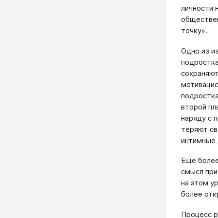
личности 
обществен
точку».
Одно из и
подростка
сохраняют
мотивацио
подростка
второй пл
наряду с 
теряют св
интимные 
Еще более
смысл при
на этом у
более отк
Процесс р