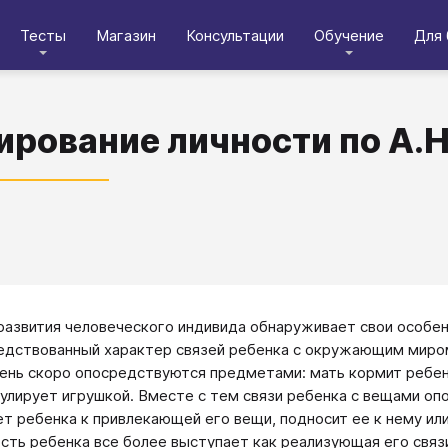
Тесты
Магазин
Консультации
Обучение
Для 
рование личности по А.Н
развития человеческого индивида обнаруживает свои особенн
едствованный характер связей ребенка с окружающим миром
ень скоро опосредствуются предметами: мать кормит ребенк
пулирует игрушкой. Вместе с тем связи ребенка с вещами 
т ребенка к привлекающей его вещи, подносит ее к нему или
сть ребенка все более выступает как реализующая его связи