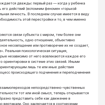
рождается дважды: первый раз ― когда у ребенка
ь его действий (вспомним феномен «горькой
льная личность. В последнем случае имеется в виду
обходимость этой перестройки и то, в чем именно
ряются связи субъекта с миром, тем более они
деятельность, одно отношение, объективно
ное несовпадение или противоречие их не создает,
». Реальная психологическая ситуация,
рые независимо от него вовлекаются каждое его
о ориентировки в системе этих связей. Иными
 ориентирующим лишь те или иные действия
роцесс происходящего подчинения и переподчинения
с взаимопереходов непосредственно-чувственных
тельности тот или иной смысл, теперь открывается
бразно представить себе как движение в
по вертикали. Оно заключается в соотнесении