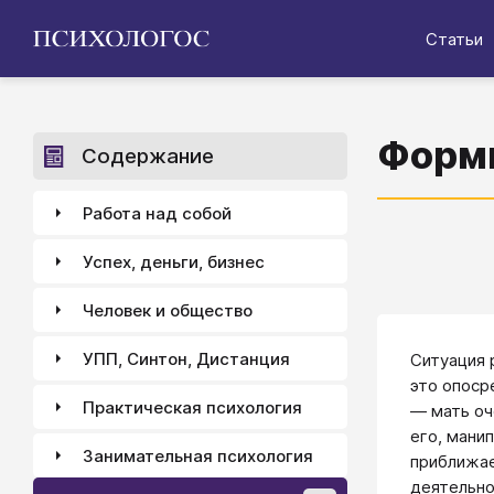
Статьи
Форми
Содержание
Работа над собой
Успех, деньги, бизнес
Человек и общество
УПП, Синтон, Дистанция
Ситуация 
это опоср
Практическая психология
― мать оч
его, мани
Занимательная психология
приближае
деятельно