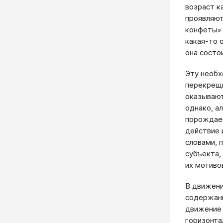
возраст к
проявляют
конфеты» 
какая-то 
она состои
Эту необх
перекрещи
оказывают
однако, а
порождаем
действие 
словами, 
субъекта,
их мотиво
В движени
содержани
движение 
горизонта