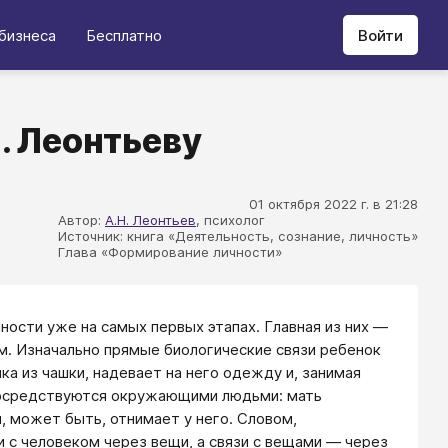
бизнеса
Бесплатно
Войти
. Леонтьеву
01 октября 2022 г. в 21:28
Автор:
А.Н. Леонтьев
, психолог
Источник: книга «Деятельность, сознание, личность»
Глава «Формирование личности»
ости уже на самых первых этапах. Главная из них ―
. Изначально прямые биологические связи ребенок
а из чашки, надевает на него одежду и, занимая
опосредствуются окружающими людьми: мать
, может быть, отнимает у него. Словом,
 с человеком через вещи, а связи с вещами ― через