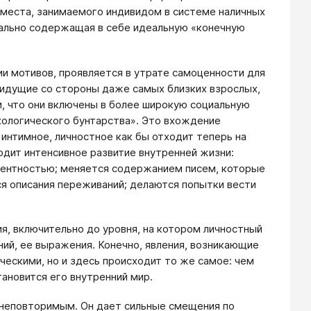
т места, занимаемого индивидом в системе наличных
уально содержащая в себе идеальную «конечную
ии мотивов, проявляется в утрате самоценности для
, идущие со стороны даже самых близких взрослых,
 что они включены в более широкую социальную
хологического бунтарства». Это вхождение
о интимное, личностное как бы отходит теперь на
ходит интенсивное развитие внутренней жизни:
дентностью; меняется содержанием писем, которые
ся описания переживаний; делаются попытки вести
, включительно до уровня, на котором личностный
й, ее выражения. Конечно, явления, возникающие
ческими, но и здесь происходит то же самое: чем
ановится его внутренний мир.
 неповторимым. Он дает сильные смещения по