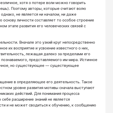
безличное, хотя о потере воли можно говорить
меешь). Поэтому авторы, которые считают волю
 однако, не является ни началом, ни даже
ю основу личности составляет то особое строение
ом этапе развития его человеческих связей с
ельности. Вначале это узкий круг непосредственно
ое их восприятие и усвоение известного о них,
ствительность, лежащая далеко за пределами его
 познаваемого, представляемого им мира. Истинное
аличное, но существующее ― существующее
ащение в определяющее его деятельность. Такое
естном уровне развития мотивы сначала выступают
никаких действий. Для понимания процесса
 себе расширение знаний не является
сти и не может сводиться к обучению, к сообщению