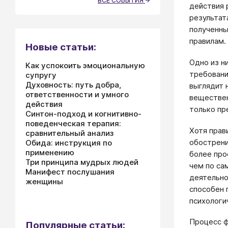
ВСЕ СОБЫТИЯ
действия 
результат
полученны
правилам.
Новые статьи:
Одно из н
Как успокоить эмоциональную
требовани
супругу
Духовность: путь добра,
выглядит 
ответственности и умного
веществен
действия
только пр
Синтон-подход и когнитивно-
поведенческая терапия:
Хотя прав
сравнительный анализ
обострени
Обида: инструкция по
применению
более про
Три принципа мудрых людей
чем по са
Манифест послушания
деятельно
женщины
способен 
психологи
Процесс ф
Популярные статьи: