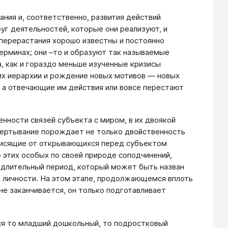
ния и, соответственно, развития действий
руг деятельностей, которые они реализуют, и
 перерастания хорошо известны и постоянно
терминах; они –то и образуют так называемые
а, как и гораздо меньше изученные кризисы
 их иерархии и рождение новых мотивов ― новых
 а отвечающие им действия или вовсе перестают
нности связей субъекта с миром, в их двоякой
ертывание порождает не только двойственность
ависящие от открывающихся перед субъектом
 этих особых по своей природе соподчинений,
 длительный период, который может быть назван
 личности. На этом этапе, продолжающемся вплоть
не заканчивается, он только подготавливает
ся то младший дошкольный, то подростковый