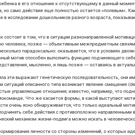
ребенка в его отношение к отсутствующему в данный момен
а, но само действие еще полностью остается «полевым». Ка
е в исследовании дошкольников разного возраста, показыва
их состоит в том, что в ситуации разнонаправленной мотива
ю человека, позже ― объективным межпредметным связям.
несколько парадоксально: оказывается, что в условиях дво
ный мотив способен выполнить функцию подчиняющего себе 
едставления, мысленно, и лишь позже ― оставаясь в актуаль
ила эти выражают генетическую последовательность, они име
и ситуаций описанного типа возникает явление смещения (de
стые управляющие отношения; известно, например, что подня
мокоманде. Что же касается формы, в какой выступают моти
сти очень ясно обнаруживается, что только идеальный мотив
подчинять себе действия с противоположно направленными в
ческий механизм жизни-подвига можно искать в человеческ
ормирования личности со стороны изменений, о которых иде