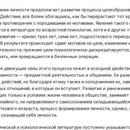
ние личности предполагает развитие процесса целеобразова
 Действия, все более обогащаясь, как бы перерастают тот к
в противоречие с породившими их мотивами. Явления такого
ся в литературе по возрастной психологии, хотя и в других 
азвития ― кризис трех лет, семи лет, подросткового период
 В результате происходит сдвиг мотивов на цели, изменение
тельности; прежние цели психологически дискредитируются,
ать, или превращаются в безличные операции.
е движущие силы этого процесса лежат в исходной двойстве
анности ― предметной деятельностью и общением. Ее разв
 действий, но благодаря этому также и соподчинения их, з
ых отношений, в которые он вступает. Развитие и умножение
их только в условиях жизни человека в обществе, занимает
ихийного, не направляемого самосознанием складывающейся
ткового возраста, процесс формирования личности, однако, 
сознающей себя личности.
ической и психологической литературе постоянно указывает