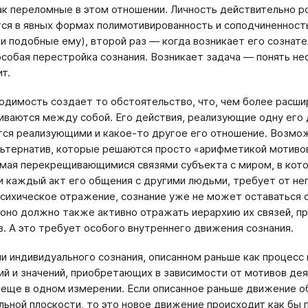
ак переломные в этом отношении. Личность действительно 
ся в явных формах полимотивированность и соподчиненност
и подобные ему), второй раз ― когда возникает его сознате
особая перестройка сознания. Возникает задача ― понять не
т.
одимость создает то обстоятельство, что, чем более расши
ваются между собой. Его действия, реализующие одну его 
ся реализующими и какое-то другое его отношение. Возмож
льтернатив, которые решаются просто «арифметикой мотивов
ая перекрещивающимися связями субъекта с миром, в кото
и каждый акт его общения с другими людьми, требует от нег
психическое отражение, сознание уже не может оставаться
 оно должно также активно отражать иерархию их связей, п
в. А это требует особого внутреннего движения сознания.
и индивидуального сознания, описанном раньше как процес
й и значений, приобретающих в зависимости от мотивов дея
еще в одном измерении. Если описанное раньше движение о
льной плоскости, то это новое движение происходит как бы 