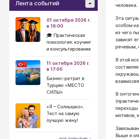
Лента событий
человека.
Эта ситуа
01 октября 2026 г.
особом ка
в 16:00
из чего пь
🎓 Практическая
зависят е
психология: коучинг
речевым, 
и консультирование
В этой ис
11 октября 2026 г.
составляе
в 17:00
окружающи
Бизнес-ретрит в
взаимосвя
Турцию «МЕСТО
СИЛЫ»
В онтоген
(практиче
«Я – Солнышко».
переходы 
Тест на самую
мотивов, 
лучшую жену!
Завязыван
Выше я оп