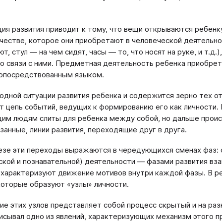
ция развития приводит к тому, что вещи открываются ребенку 
честве, которое они приобретают в человеческой деятельн
ют, стул ― на чем сидят, часы ― то, что носят на руке, и т.д
го связи с ними. Предметная деятельность ребенка приобре
опосредствованным языком.
ходной ситуации развития ребенка и содержится зерно тех 
т цепь событий, ведущих к формированию его как личности. 
м людям слиты для ребенка между собой, но дальше происхо
занные, линии развития, переходящие друг в друга.
езе эти переходы выражаются в чередующихся сменах фаз:
ской и познавательной) деятельности ― фазами развития вз
характеризуют движение мотивов внутри каждой фазы. В ре
которые образуют «узлы» личности.
ие этих узлов представляет собой процесс скрытый и на ра
исывал одно из явлений, характеризующих механизм этого п