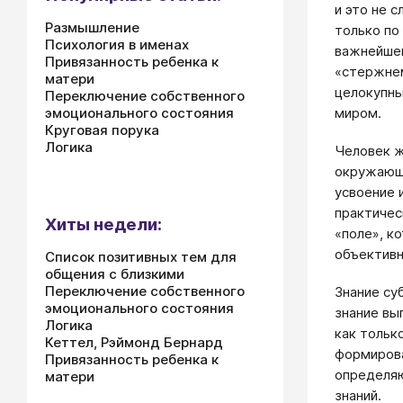
и это не 
Размышление
только по
Психология в именах
важнейшей
Привязанность ребенка к
«стержнем
матери
целокупны
Переключение собственного
эмоционального состояния
миром.
Круговая порука
Логика
Человек ж
окружающи
усвоение 
практичес
Хиты недели:
«поле», к
объективн
Список позитивных тем для
общения с близкими
Переключение собственного
Знание су
эмоционального состояния
знание вы
Логика
как тольк
Кеттел, Рэймонд Бернард
формирова
Привязанность ребенка к
определяю
матери
знаний.