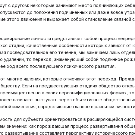
руг с другом: некоторые занимают место подчиняющих себе 
 опускаются до положения подчиненных или даже вовсе ут
ие этого движения и выражает собой становление связной 
формирование личности представляет собой процесс непрер
ся стадий, качественные особенности которых зависят от к
ая последовательное его течение, мы замечаем лишь отдельн
о удалении, то переход, знаменующий собой подлинное рожд
е ход всего последующего психического развития.
т многие явления, которые отмечают этот переход. Прежде
обществу. Если на предшествующих стадиях общество отк
 преимущественно в своих персонифицированных формах, т
более начинают выступать через объективные общественные 
собой изменения, определяющие главное в развитии личности,
ость для субъекта ориентироваться в расширяющейся систе
ем значении: как порождающая процесс развертывания обще
то развертывание составляет перспективу исторического п