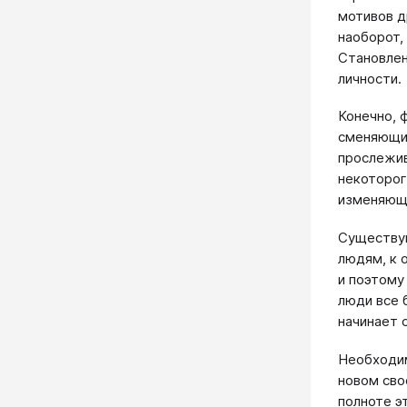
мотивов д
наоборот,
Становлен
личности.
Конечно, 
сменяющих
прослежив
некоторог
изменяюще
Существую
людям, к 
и поэтому
люди все 
начинает 
Необходим
новом сво
полноте э