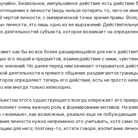
случайно. Безвольное, импульсивное действие есть действие 
 отношению к личности (ведь нельзя потерять то, чего не и
 чертой личности, с эмпирической точки зрения правы. Воля,
» личности, это лишь одно из ее выражений. Действительну
х деятельностей субъекта, которое возникает на определенн
ивет как бы во все более расширяющейся для него действит
х его людей и предметов, взаимодействие с ними, чувственн
их значений. Но далее перед ним начинает открываться дей
кой деятельности и прямого общения: раздвигаются границы
оторое определяет теперь его действия, есть не просто н
о или иногда только иллюзорно.
бъектом этого существующего всегда опережает его превр
полняет очень важную роль в формировании мотивов. На изв
о «знаемые», как возможные, реально еще не побуждающие 
ния личности нужно непременно это учитывать, хотя само по
щим для него; поэтому-то, кстати говоря, воспитание лично