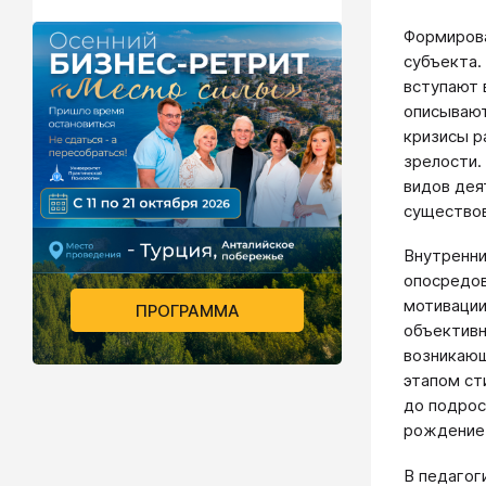
Формирова
субъекта.
вступают 
описывают
кризисы р
зрелости.
видов дея
существов
Внутренни
опосредов
мотивации
ПРОГРАММА
объективн
возникающ
этапом ст
до подрос
рождение 
В педагог