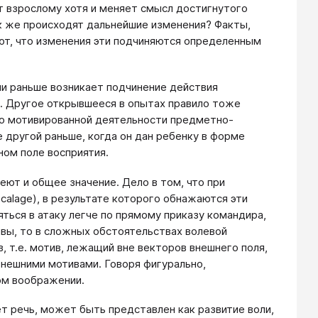
т взрослому хотя и меняет смысл достигнутого
к же происходят дальнейшие изменения? Факты,
ют, что изменения эти подчиняются определенным
ции раньше возникает подчинение действия
 Другое открывшееся в опытах правило тоже
яко мотивированной деятельности предметно-
другой раньше, когда он дан ребенку в форме
ном поле восприятия.
ют и общее значение. Дело в том, что при
calage), в результате которого обнажаются эти
ться в атаку легче по прямому приказу командира,
вы, то в сложных обстоятельствах волевой
, т.е. мотив, лежащий вне векторов внешнего поля,
нешними мотивами. Говоря фигурально,
ом воображении.
т речь, может быть представлен как развитие воли,