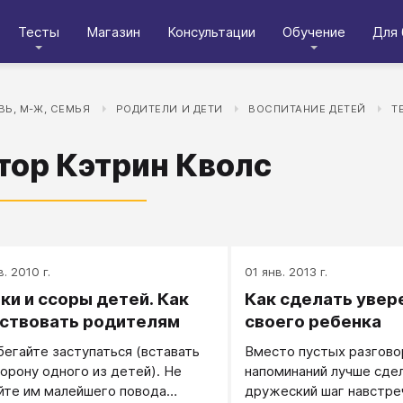
Тесты
Магазин
Консультации
Обучение
Для 
Ь, М-Ж, СЕМЬЯ
РОДИТЕЛИ И ДЕТИ
ВОСПИТАНИЕ ДЕТЕЙ
Т
тор Кэтрин Кволс
в. 2010 г.
01 янв. 2013 г.
ки и ссоры детей. Как
Как сделать уве
ствовать родителям
своего ребенка
збегайте заступаться (вставать
Вместо пустых разгово
торону одного из детей). Не
напоминаний лучше сде
йте им малейшего повода
дружеский шаг навстре