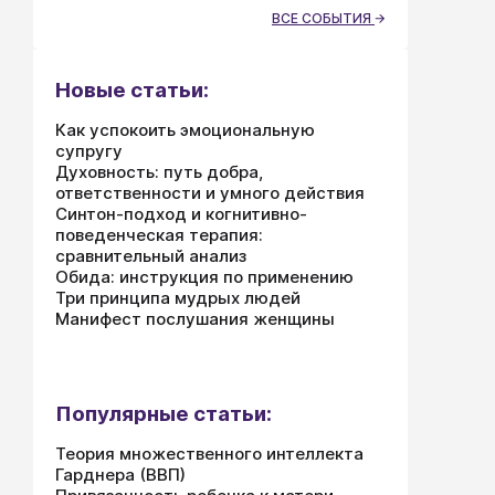
она 
выкл
ВСЕ СОБЫТИЯ
Она 
Неме
борм
таки
Новые статьи:
что 
Как успокоить эмоциональную
чрез
супругу
пове
Духовность: путь добра,
ответственности и умного действия
Синтон-подход и когнитивно-
поведенческая терапия:
сравнительный анализ
Обида: инструкция по применению
Три принципа мудрых людей
Манифест послушания женщины
Популярные статьи:
Теория множественного интеллекта
Гарднера (ВВП)