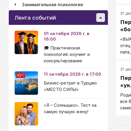
почу
Занимательная психология
само
31 де
судь
Лента событий
Пер
Пере
«вин
«бо
01 октября 2026 г. в
Если
16:00
«ВЫК
може
отец
повл
🎓 Практическая
папа
допу
психология: коучинг и
Она 
може
консультирование
заяв
не о
31 де
выкл
11 октября 2026 г. в 17:00
Пер
стро
Бизнес-ретрит в Турцию
поче
«ук
«МЕСТО СИЛЫ»
пятн
Роди
посм
все 
буду
«Я – Солнышко». Тест на
семе
допо
самую лучшую жену!
каки
папы
пово
указ
Если
слыш